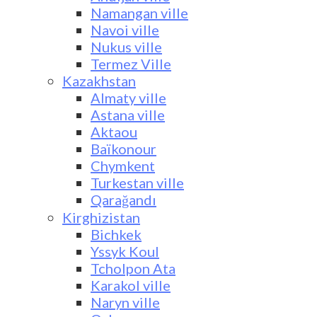
Namangan ville
Navoi ville
Nukus ville
Termez Ville
Kazakhstan
Almaty ville
Astana ville
Aktaou
Baïkonour
Chymkent
Turkestan ville
Qarağandı
Kirghizistan
Bichkek
Yssyk Koul
Tcholpon Ata
Karakol ville
Naryn ville