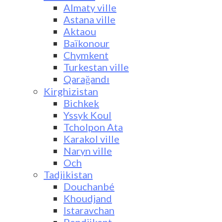
Almaty ville
Astana ville
Aktaou
Baïkonour
Chymkent
Turkestan ville
Qarağandı
Kirghizistan
Bichkek
Yssyk Koul
Tcholpon Ata
Karakol ville
Naryn ville
Och
Tadjikistan
Douchanbé
Khoudjand
Istaravchan