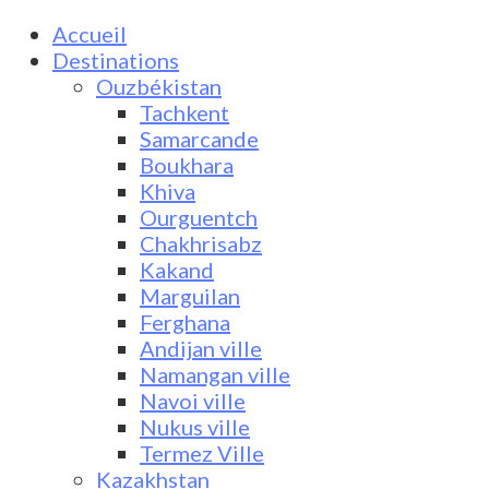
Accueil
Destinations
Ouzbékistan
Tachkent
Samarcande
Boukhara
Khiva
Ourguentch
Chakhrisabz
Kakand
Marguilan
Ferghana
Andijan ville
Namangan ville
Navoi ville
Nukus ville
Termez Ville
Kazakhstan