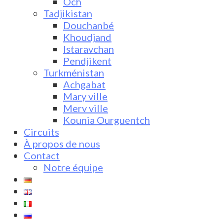
Och
Tadjikistan
Douchanbé
Khoudjand
Istaravchan
Pendjikent
Turkménistan
Achgabat
Mary ville
Merv ville
Kounia Ourguentch
Circuits
À propos de nous
Contact
Notre équipe