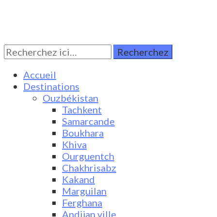
Rechercher:
Turkestan Travel
Discover Central Asia
Accueil
Destinations
Ouzbékistan
Tachkent
Samarcande
Boukhara
Khiva
Ourguentch
Chakhrisabz
Kakand
Marguilan
Ferghana
Andijan ville