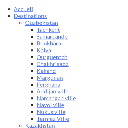
Accueil
Destinations
Ouzbékistan
Tachkent
Samarcande
Boukhara
Khiva
Ourguentch
Chakhrisabz
Kakand
Marguilan
Ferghana
Andijan ville
Namangan ville
Navoi ville
Nukus ville
Termez Ville
Kazakhstan