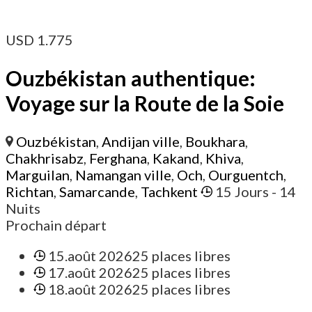
USD
1.775
Ouzbékistan authentique:
Voyage sur la Route de la Soie
Ouzbékistan
,
Andijan ville
,
Boukhara
,
Chakhrisabz
,
Ferghana
,
Kakand
,
Khiva
,
Marguilan
,
Namangan ville
,
Och
,
Ourguentch
,
Richtan
,
Samarcande
,
Tachkent
15 Jours
- 14
Nuits
Prochain départ
15.août 2026
25 places libres
17.août 2026
25 places libres
18.août 2026
25 places libres