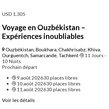
USD
1.305
Voyage en Ouzbékistan –
Expériences inoubliables
Ouzbékistan
,
Boukhara
,
Chakhrisabz
,
Khiva
,
Ourguentch
,
Samarcande
,
Tachkent
11 Jours
-
10 Nuits
Prochain départ
9.août 2026
30 places libres
10.août 2026
30 places libres
11.août 2026
30 places libres
Voir les détails