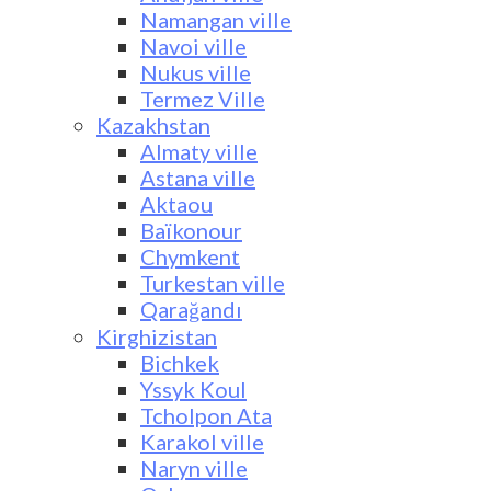
Namangan ville
Navoi ville
Nukus ville
Termez Ville
Kazakhstan
Almaty ville
Astana ville
Aktaou
Baïkonour
Chymkent
Turkestan ville
Qarağandı
Kirghizistan
Bichkek
Yssyk Koul
Tcholpon Ata
Karakol ville
Naryn ville