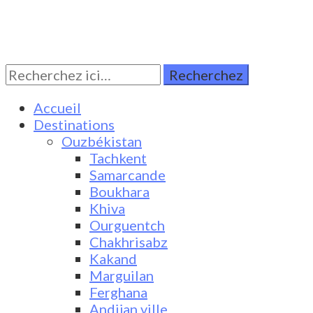
Rechercher:
Turkestan Travel
Discover Central Asia
Accueil
Destinations
Ouzbékistan
Tachkent
Samarcande
Boukhara
Khiva
Ourguentch
Chakhrisabz
Kakand
Marguilan
Ferghana
Andijan ville