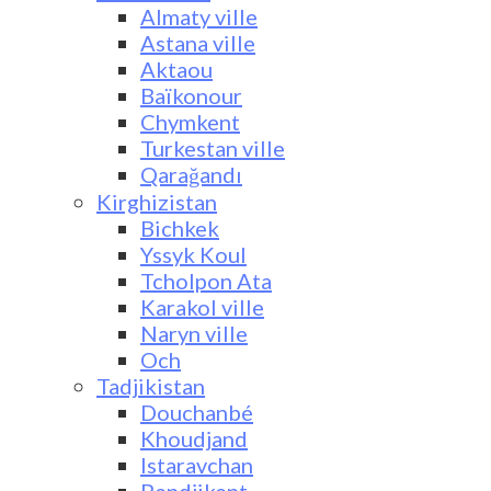
Almaty ville
Astana ville
Aktaou
Baïkonour
Chymkent
Turkestan ville
Qarağandı
Kirghizistan
Bichkek
Yssyk Koul
Tcholpon Ata
Karakol ville
Naryn ville
Och
Tadjikistan
Douchanbé
Khoudjand
Istaravchan