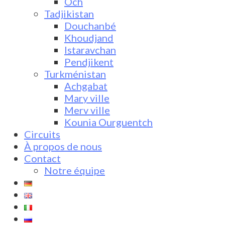
Och
Tadjikistan
Douchanbé
Khoudjand
Istaravchan
Pendjikent
Turkménistan
Achgabat
Mary ville
Merv ville
Kounia Ourguentch
Circuits
À propos de nous
Contact
Notre équipe