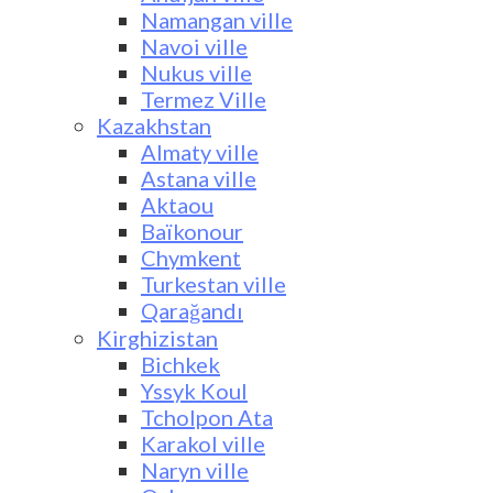
Namangan ville
Navoi ville
Nukus ville
Termez Ville
Kazakhstan
Almaty ville
Astana ville
Aktaou
Baïkonour
Chymkent
Turkestan ville
Qarağandı
Kirghizistan
Bichkek
Yssyk Koul
Tcholpon Ata
Karakol ville
Naryn ville