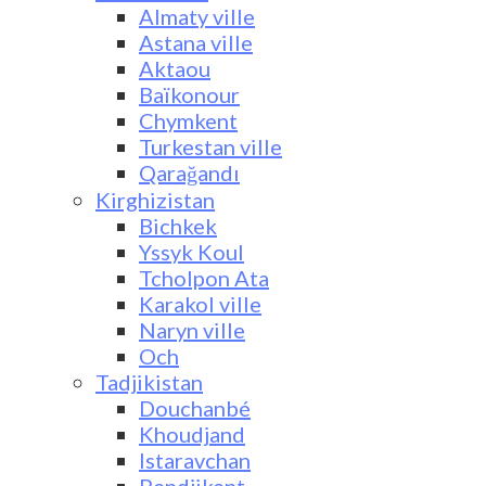
Almaty ville
Astana ville
Aktaou
Baïkonour
Chymkent
Turkestan ville
Qarağandı
Kirghizistan
Bichkek
Yssyk Koul
Tcholpon Ata
Karakol ville
Naryn ville
Och
Tadjikistan
Douchanbé
Khoudjand
Istaravchan