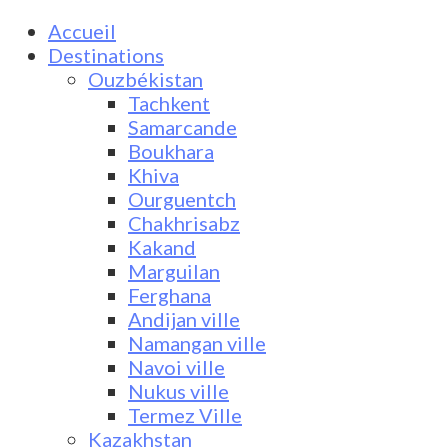
Accueil
Destinations
Ouzbékistan
Tachkent
Samarcande
Boukhara
Khiva
Ourguentch
Chakhrisabz
Kakand
Marguilan
Ferghana
Andijan ville
Namangan ville
Navoi ville
Nukus ville
Termez Ville
Kazakhstan