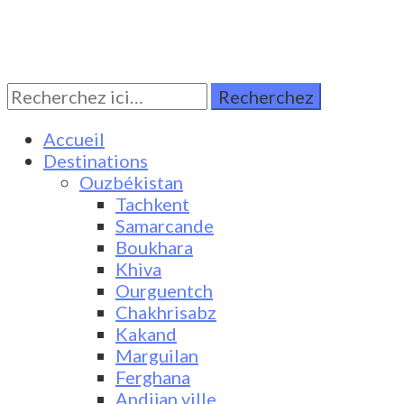
Rechercher:
Turkestan Travel
Discover Central Asia
Accueil
Destinations
Ouzbékistan
Tachkent
Samarcande
Boukhara
Khiva
Ourguentch
Chakhrisabz
Kakand
Marguilan
Ferghana
Andijan ville