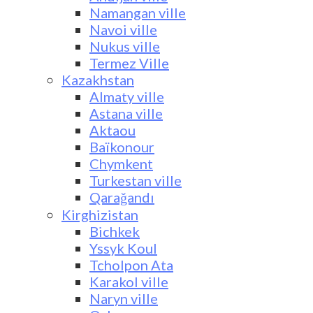
Namangan ville
Navoi ville
Nukus ville
Termez Ville
Kazakhstan
Almaty ville
Astana ville
Aktaou
Baïkonour
Chymkent
Turkestan ville
Qarağandı
Kirghizistan
Bichkek
Yssyk Koul
Tcholpon Ata
Karakol ville
Naryn ville