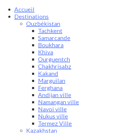
Accueil
Destinations
Ouzbékistan
Tachkent
Samarcande
Boukhara
Khiva
Ourguentch
Chakhrisabz
Kakand
Marguilan
Ferghana
Andijan ville
Namangan ville
Navoi ville
Nukus ville
Termez Ville
Kazakhstan