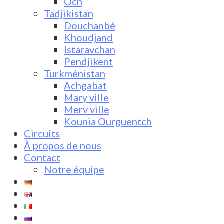
Och
Tadjikistan
Douchanbé
Khoudjand
Istaravchan
Pendjikent
Turkménistan
Achgabat
Mary ville
Merv ville
Kounia Ourguentch
Circuits
À propos de nous
Contact
Notre équipe