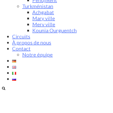
Pendjikent
Turkménistan
Achgabat
Mary ville
Merv ville
Kounia Ourguentch
Circuits
À propos de nous
Contact
Notre équipe