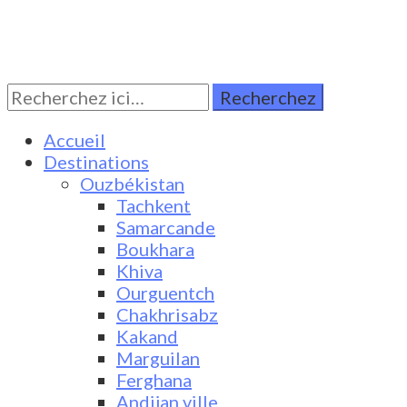
Rechercher:
Turkestan Travel
Discover Central Asia
Accueil
Destinations
Ouzbékistan
Tachkent
Samarcande
Boukhara
Khiva
Ourguentch
Chakhrisabz
Kakand
Marguilan
Ferghana
Andijan ville