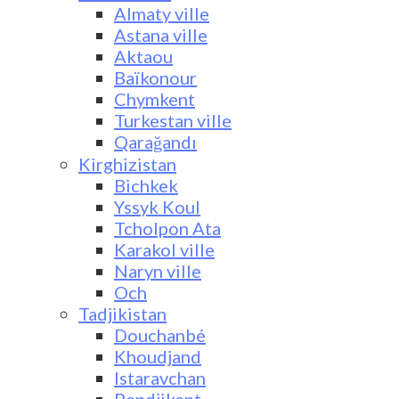
Almaty ville
Astana ville
Aktaou
Baïkonour
Chymkent
Turkestan ville
Qarağandı
Kirghizistan
Bichkek
Yssyk Koul
Tcholpon Ata
Karakol ville
Naryn ville
Och
Tadjikistan
Douchanbé
Khoudjand
Istaravchan