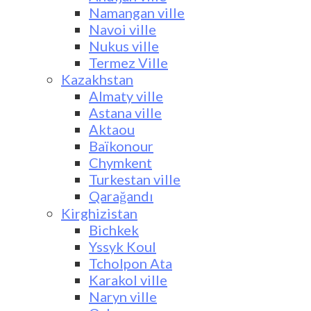
Namangan ville
Navoi ville
Nukus ville
Termez Ville
Kazakhstan
Almaty ville
Astana ville
Aktaou
Baïkonour
Chymkent
Turkestan ville
Qarağandı
Kirghizistan
Bichkek
Yssyk Koul
Tcholpon Ata
Karakol ville
Naryn ville