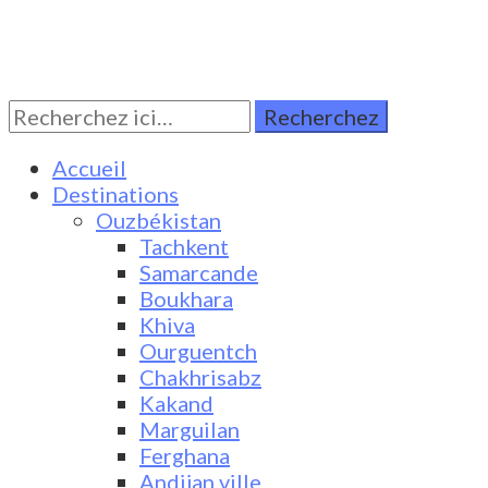
Rechercher:
Turkestan Travel
Discover Central Asia
Accueil
Destinations
Ouzbékistan
Tachkent
Samarcande
Boukhara
Khiva
Ourguentch
Chakhrisabz
Kakand
Marguilan
Ferghana
Andijan ville