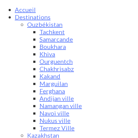
Accueil
Destinations
Ouzbékistan
Tachkent
Samarcande
Boukhara
Khiva
Ourguentch
Chakhrisabz
Kakand
Marguilan
Ferghana
Andijan ville
Namangan ville
Navoi ville
Nukus ville
Termez Ville
Kazakhstan