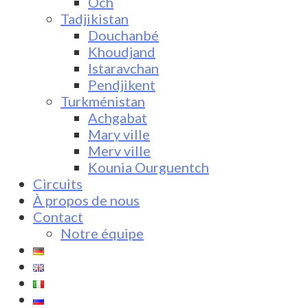
Och
Tadjikistan
Douchanbé
Khoudjand
Istaravchan
Pendjikent
Turkménistan
Achgabat
Mary ville
Merv ville
Kounia Ourguentch
Circuits
À propos de nous
Contact
Notre équipe