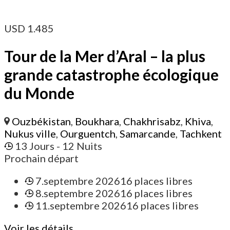
USD
1.485
Tour de la Mer d’Aral – la plus
grande catastrophe écologique
du Monde
Ouzbékistan
,
Boukhara
,
Chakhrisabz
,
Khiva
,
Nukus ville
,
Ourguentch
,
Samarcande
,
Tachkent
13 Jours
- 12 Nuits
Prochain départ
7.septembre 2026
16 places libres
8.septembre 2026
16 places libres
11.septembre 2026
16 places libres
Voir les détails