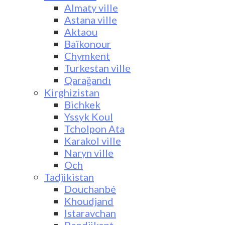
Almaty ville
Astana ville
Aktaou
Baïkonour
Chymkent
Turkestan ville
Qarağandı
Kirghizistan
Bichkek
Yssyk Koul
Tcholpon Ata
Karakol ville
Naryn ville
Och
Tadjikistan
Douchanbé
Khoudjand
Istaravchan