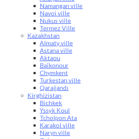
Namangan ville
Navoi ville
Nukus ville
Termez Ville
Kazakhstan
Almaty ville
Astana ville
Aktaou
Baïkonour
Chymkent
Turkestan ville
Qarağandı
Kirghizistan
Bichkek
Yssyk Koul
Tcholpon Ata
Karakol ville
Naryn ville