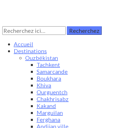
Rechercher:
Turkestan Travel
Discover Central Asia
Accueil
Destinations
Ouzbékistan
Tachkent
Samarcande
Boukhara
Khiva
Ourguentch
Chakhrisabz
Kakand
Marguilan
Ferghana
Andijan ville