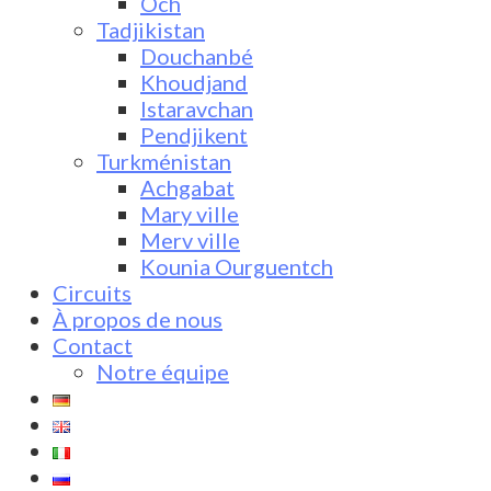
Och
Tadjikistan
Douchanbé
Khoudjand
Istaravchan
Pendjikent
Turkménistan
Achgabat
Mary ville
Merv ville
Kounia Ourguentch
Circuits
À propos de nous
Contact
Notre équipe