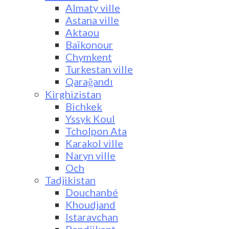
Almaty ville
Astana ville
Aktaou
Baïkonour
Chymkent
Turkestan ville
Qarağandı
Kirghizistan
Bichkek
Yssyk Koul
Tcholpon Ata
Karakol ville
Naryn ville
Och
Tadjikistan
Douchanbé
Khoudjand
Istaravchan