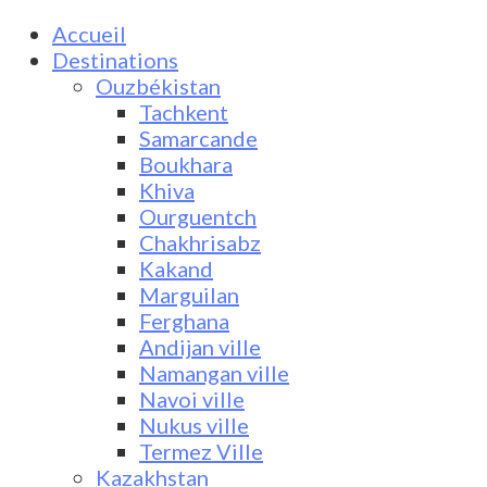
Accueil
Destinations
Ouzbékistan
Tachkent
Samarcande
Boukhara
Khiva
Ourguentch
Chakhrisabz
Kakand
Marguilan
Ferghana
Andijan ville
Namangan ville
Navoi ville
Nukus ville
Termez Ville
Kazakhstan