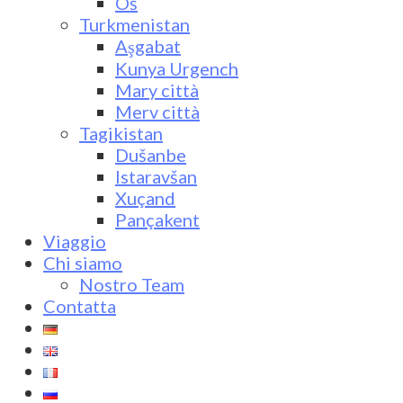
Oš
Turkmenistan
Aşgabat
Kunya Urgench
Mary città
Merv città
Tagikistan
Dušanbe
Istaravšan
Xuçand
Pançakent
Viaggio
Chi siamo
Nostro Team
Contatta