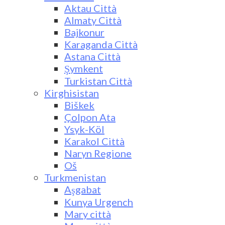
Aktau Città
Almaty Città
Bajkonur
Karaganda Città
Astana Città
Şymkent
Turkistan Città
Kirghisistan
Biškek
Çolpon Ata
Ysyk-Köl
Karakol Città
Naryn Regione
Oš
Turkmenistan
Aşgabat
Kunya Urgench
Mary città