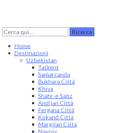
Cerca
Turkestan Travel
Discover Central Asia
per:
Home
Destinazioni
Uzbekistan
Taškent
Samarcanda
Bukhara Città
Khiva
Shahr-e Sabz
Andijan Città
Fergana Città
Kokand Città
Margilan Città
Navoiy