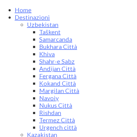
Home
Destinazioni
Uzbekistan
Taškent
Samarcanda
Bukhara Città
Khiva
Shahr-e Sabz
Andijan Città
Fergana Città
Kokand Città
Margilan Città
Navoiy
Nukus Città
Rishdan
Termez Città
Urgench città
Kazakistan