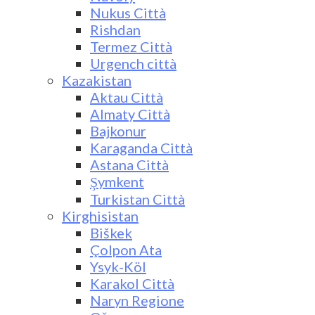
Nukus Città
Rishdan
Termez Città
Urgench città
Kazakistan
Aktau Città
Almaty Città
Bajkonur
Karaganda Città
Astana Città
Şymkent
Turkistan Città
Kirghisistan
Biškek
Çolpon Ata
Ysyk-Köl
Karakol Città
Naryn Regione