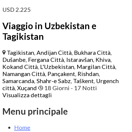
USD
2.225
Viaggio in Uzbekistan e
Tagikistan
Tagikistan
,
Andijan Città
,
Bukhara Città
,
Dušanbe
,
Fergana Città
,
Istaravšan
,
Khiva
,
Kokand Città
,
L'Uzbekistan
,
Margilan Città
,
Namangan Città
,
Pançakent
,
Rishdan
,
Samarcanda
,
Shahr-e Sabz
,
Taškent
,
Urgench
città
,
Xuçand
18 Giorni
- 17 Notti
Visualizza dettagli
Menu principale
Home