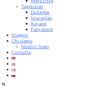
Merv città
Tagikistan
Dušanbe
Istaravšan
Xuçand
Pançakent
Viaggio
Chi siamo
Nostro Team
Contatta