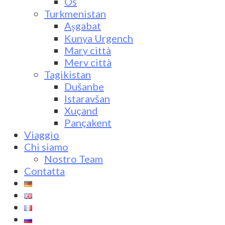
Oš
Turkmenistan
Aşgabat
Kunya Urgench
Mary città
Merv città
Tagikistan
Dušanbe
Istaravšan
Xuçand
Pançakent
Viaggio
Chi siamo
Nostro Team
Contatta