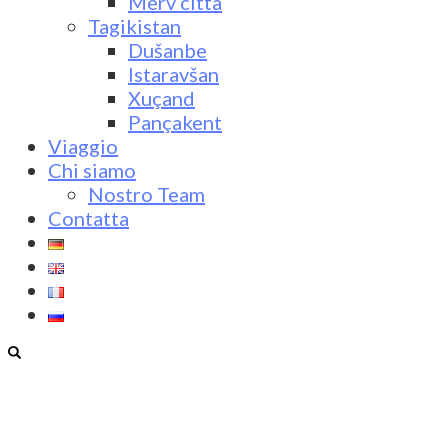
Merv città
Tagikistan
Dušanbe
Istaravšan
Xuçand
Pançakent
Viaggio
Chi siamo
Nostro Team
Contatta