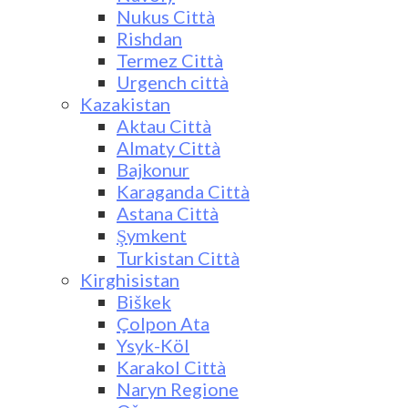
Nukus Città
Rishdan
Termez Città
Urgench città
Kazakistan
Aktau Città
Almaty Città
Bajkonur
Karaganda Città
Astana Città
Şymkent
Turkistan Città
Kirghisistan
Biškek
Çolpon Ata
Ysyk-Köl
Karakol Città
Naryn Regione