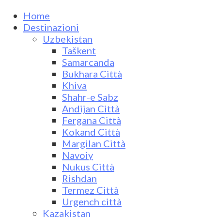
Home
Destinazioni
Uzbekistan
Taškent
Samarcanda
Bukhara Città
Khiva
Shahr-e Sabz
Andijan Città
Fergana Città
Kokand Città
Margilan Città
Navoiy
Nukus Città
Rishdan
Termez Città
Urgench città
Kazakistan