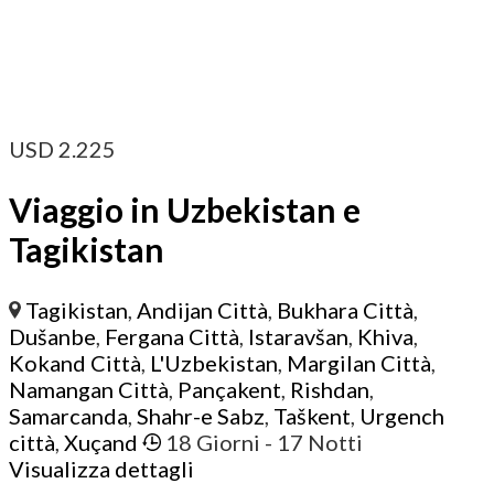
USD
2.225
Viaggio in Uzbekistan e
Tagikistan
Tagikistan
,
Andijan Città
,
Bukhara Città
,
Dušanbe
,
Fergana Città
,
Istaravšan
,
Khiva
,
Kokand Città
,
L'Uzbekistan
,
Margilan Città
,
Namangan Città
,
Pançakent
,
Rishdan
,
Samarcanda
,
Shahr-e Sabz
,
Taškent
,
Urgench
città
,
Xuçand
18 Giorni
- 17 Notti
Visualizza dettagli