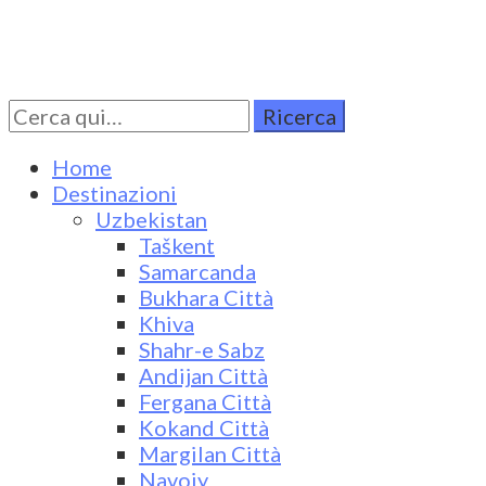
Cerca
Turkestan Travel
Discover Central Asia
per:
Home
Destinazioni
Uzbekistan
Taškent
Samarcanda
Bukhara Città
Khiva
Shahr-e Sabz
Andijan Città
Fergana Città
Kokand Città
Margilan Città
Navoiy