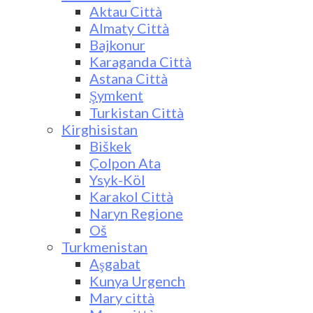
Aktau Città
Almaty Città
Bajkonur
Karaganda Città
Astana Città
Şymkent
Turkistan Città
Kirghisistan
Biškek
Çolpon Ata
Ysyk-Köl
Karakol Città
Naryn Regione
Oš
Turkmenistan
Aşgabat
Kunya Urgench
Mary città