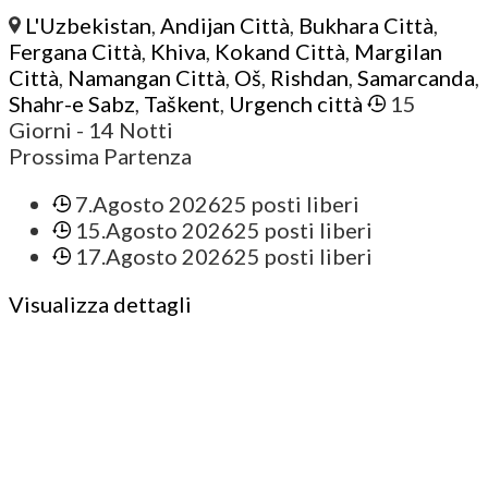
L'Uzbekistan
,
Andijan Città
,
Bukhara Città
,
Fergana Città
,
Khiva
,
Kokand Città
,
Margilan
Città
,
Namangan Città
,
Oš
,
Rishdan
,
Samarcanda
,
Shahr-e Sabz
,
Taškent
,
Urgench città
15
Giorni
- 14 Notti
Prossima Partenza
7.Agosto 2026
25 posti liberi
15.Agosto 2026
25 posti liberi
17.Agosto 2026
25 posti liberi
Visualizza dettagli