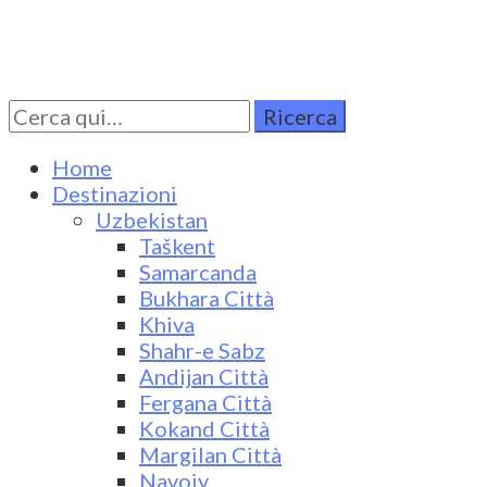
Cerca
Turkestan Travel
Discover Central Asia
per:
Home
Destinazioni
Uzbekistan
Taškent
Samarcanda
Bukhara Città
Khiva
Shahr-e Sabz
Andijan Città
Fergana Città
Kokand Città
Margilan Città
Navoiy