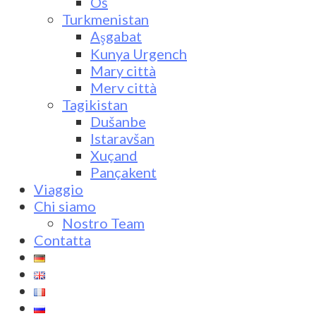
Oš
Turkmenistan
Aşgabat
Kunya Urgench
Mary città
Merv città
Tagikistan
Dušanbe
Istaravšan
Xuçand
Pançakent
Viaggio
Chi siamo
Nostro Team
Contatta