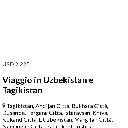
USD
2.225
Viaggio in Uzbekistan e
Tagikistan
Tagikistan
,
Andijan Città
,
Bukhara Città
,
Dušanbe
,
Fergana Città
,
Istaravšan
,
Khiva
,
Kokand Città
,
L'Uzbekistan
,
Margilan Città
,
Namangan Città
,
Pançakent
,
Rishdan
,