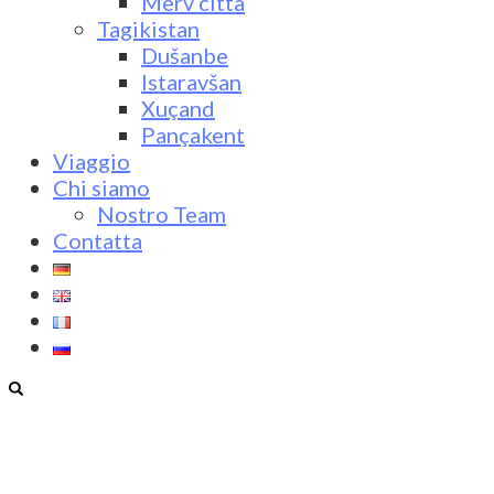
Merv città
Tagikistan
Dušanbe
Istaravšan
Xuçand
Pançakent
Viaggio
Chi siamo
Nostro Team
Contatta