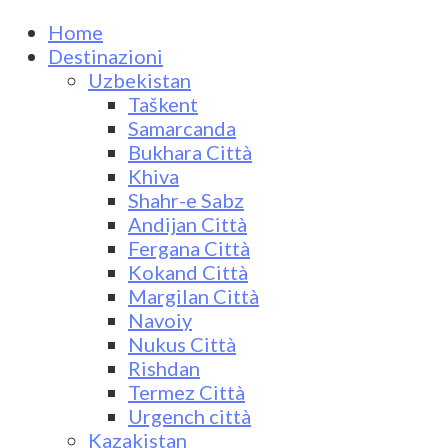
Home
Destinazioni
Uzbekistan
Taškent
Samarcanda
Bukhara Città
Khiva
Shahr-e Sabz
Andijan Città
Fergana Città
Kokand Città
Margilan Città
Navoiy
Nukus Città
Rishdan
Termez Città
Urgench città
Kazakistan