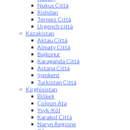
Nukus Città
Rishdan
Termez Città
Urgench città
Kazakistan
Aktau Città
Almaty Città
Bajkonur
Karaganda Città
Astana Città
Şymkent
Turkistan Città
Kirghisistan
Biškek
Çolpon Ata
Ysyk-Köl
Karakol Città
Naryn Regione