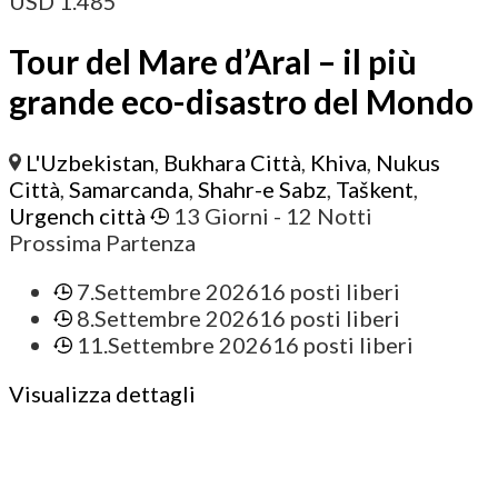
USD
1.485
Tour del Mare d’Aral – il più
grande eco-disastro del Mondo
L'Uzbekistan
,
Bukhara Città
,
Khiva
,
Nukus
Città
,
Samarcanda
,
Shahr-e Sabz
,
Taškent
,
Urgench città
13 Giorni
- 12 Notti
Prossima Partenza
7.Settembre 2026
16 posti liberi
8.Settembre 2026
16 posti liberi
11.Settembre 2026
16 posti liberi
Visualizza dettagli