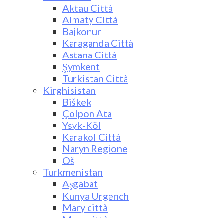
Aktau Città
Almaty Città
Bajkonur
Karaganda Città
Astana Città
Şymkent
Turkistan Città
Kirghisistan
Biškek
Çolpon Ata
Ysyk-Köl
Karakol Città
Naryn Regione
Oš
Turkmenistan
Aşgabat
Kunya Urgench
Mary città