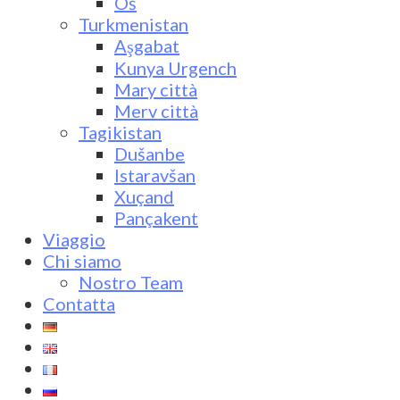
Oš
Turkmenistan
Aşgabat
Kunya Urgench
Mary città
Merv città
Tagikistan
Dušanbe
Istaravšan
Xuçand
Pançakent
Viaggio
Chi siamo
Nostro Team
Contatta