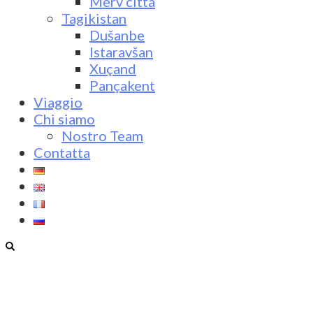
Merv città
Tagikistan
Dušanbe
Istaravšan
Xuçand
Pançakent
Viaggio
Chi siamo
Nostro Team
Contatta