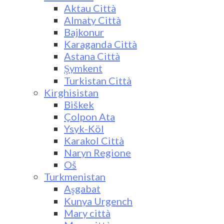
Aktau Città
Almaty Città
Bajkonur
Karaganda Città
Astana Città
Şymkent
Turkistan Città
Kirghisistan
Biškek
Çolpon Ata
Ysyk-Köl
Karakol Città
Naryn Regione
Oš
Turkmenistan
Aşgabat
Kunya Urgench
Mary città