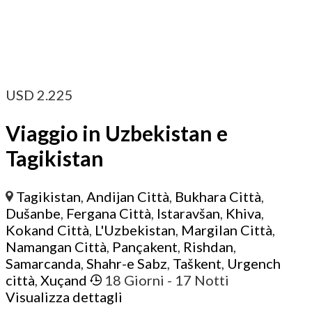
USD
2.225
Viaggio in Uzbekistan e
Tagikistan
Tagikistan
,
Andijan Città
,
Bukhara Città
,
Dušanbe
,
Fergana Città
,
Istaravšan
,
Khiva
,
Kokand Città
,
L'Uzbekistan
,
Margilan Città
,
Namangan Città
,
Pançakent
,
Rishdan
,
Samarcanda
,
Shahr-e Sabz
,
Taškent
,
Urgench
città
,
Xuçand
18 Giorni
- 17 Notti
Visualizza dettagli