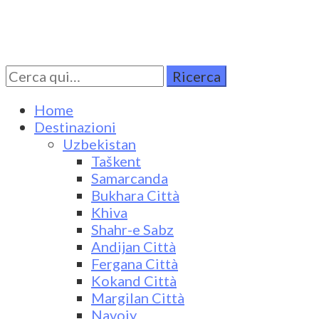
Cerca
Turkestan Travel
Discover Central Asia
per:
Home
Destinazioni
Uzbekistan
Taškent
Samarcanda
Bukhara Città
Khiva
Shahr-e Sabz
Andijan Città
Fergana Città
Kokand Città
Margilan Città
Navoiy