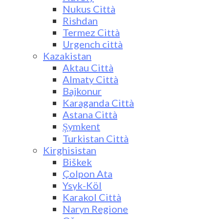
Nukus Città
Rishdan
Termez Città
Urgench città
Kazakistan
Aktau Città
Almaty Città
Bajkonur
Karaganda Città
Astana Città
Şymkent
Turkistan Città
Kirghisistan
Biškek
Çolpon Ata
Ysyk-Köl
Karakol Città
Naryn Regione