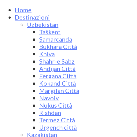
Home
Destinazioni
Uzbekistan
Taškent
Samarcanda
Bukhara Città
Khiva
Shahr-e Sabz
Andijan Città
Fergana Città
Kokand Città
Margilan Città
Navoiy
Nukus Città
Rishdan
Termez Città
Urgench città
Kazakistan