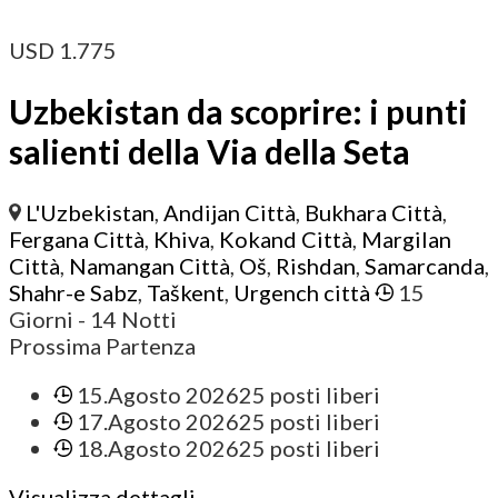
USD
1.775
Uzbekistan da scoprire: i punti
salienti della Via della Seta
L'Uzbekistan
,
Andijan Città
,
Bukhara Città
,
Fergana Città
,
Khiva
,
Kokand Città
,
Margilan
Città
,
Namangan Città
,
Oš
,
Rishdan
,
Samarcanda
,
Shahr-e Sabz
,
Taškent
,
Urgench città
15
Giorni
- 14 Notti
Prossima Partenza
15.Agosto 2026
25 posti liberi
17.Agosto 2026
25 posti liberi
18.Agosto 2026
25 posti liberi
Visualizza dettagli