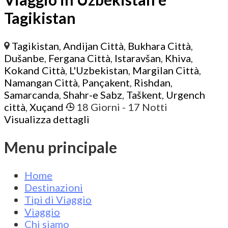
Tagikistan
Tagikistan
,
Andijan Città
,
Bukhara Città
,
Dušanbe
,
Fergana Città
,
Istaravšan
,
Khiva
,
Kokand Città
,
L'Uzbekistan
,
Margilan Città
,
Namangan Città
,
Pançakent
,
Rishdan
,
Samarcanda
,
Shahr-e Sabz
,
Taškent
,
Urgench
città
,
Xuçand
18 Giorni
- 17 Notti
Visualizza dettagli
Menu principale
Home
Destinazioni
Tipi di Viaggio
Viaggio
Chi siamo