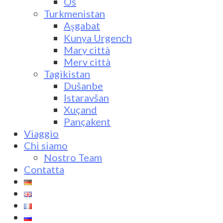
Oš
Turkmenistan
Aşgabat
Kunya Urgench
Mary città
Merv città
Tagikistan
Dušanbe
Istaravšan
Xuçand
Pançakent
Viaggio
Chi siamo
Nostro Team
Contatta