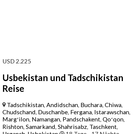
USD
2.225
Usbekistan und Tadschikistan
Reise
Tadschikistan
,
Andidschan
,
Buchara
,
Chiwa
,
Chudschand
,
Duschanbe
,
Fergana
,
Istarawschan
,
Margʻilon
,
Namangan
,
Pandschakent
,
Qoʻqon
,
Rishton
,
Samarkand
,
Shahrisabz
,
Taschkent
,
Urganch
,
Usbekistan
18 Tage
- 17 Nächte