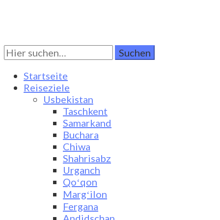
Suchen
Turkestan Travel
Discover Central Asia
Sie
nach:
Startseite
Reiseziele
Usbekistan
Taschkent
Samarkand
Buchara
Chiwa
Shahrisabz
Urganch
Qoʻqon
Margʻilon
Fergana
Andidschan