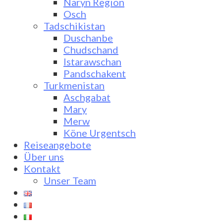
Naryn Region
Osch
Tadschikistan
Duschanbe
Chudschand
Istarawschan
Pandschakent
Turkmenistan
Aschgabat
Mary
Merw
Köne Urgentsch
Reiseangebote
Über uns
Kontakt
Unser Team