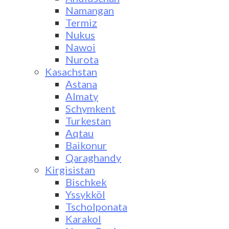
Namangan
Termiz
Nukus
Nawoi
Nurota
Kasachstan
Astana
Almaty
Schymkent
Turkestan
Aqtau
Baikonur
Qaraghandy
Kirgisistan
Bischkek
Yssykköl
Tscholponata
Karakol