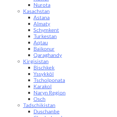
Nurota
Kasachstan
Astana
Almaty
Schymkent
Turkestan
Aqtau
Baikonur
Qaraghandy
Kirgisistan
Bischkek
Yssykköl
Tscholponata
Karakol
Naryn Region
Osch
Tadschikistan
Duschanbe