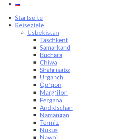
Startseite
Reiseziele
Usbekistan
Taschkent
Samarkand
Buchara
Chiwa
Shahrisabz
Urganch
Qoʻqon
Margʻilon
Fergana
Andidschan
Namangan
Termiz
Nukus
Nawoi