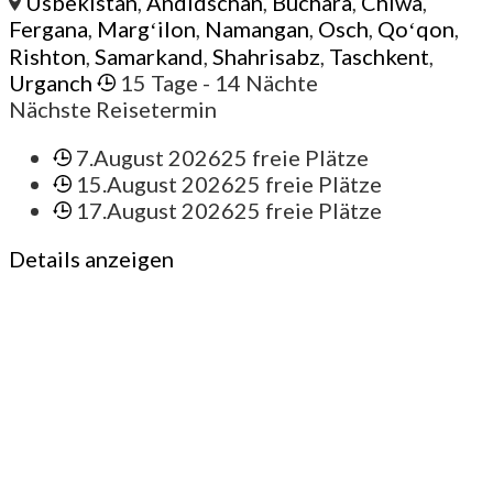
Usbekistan
,
Andidschan
,
Buchara
,
Chiwa
,
Fergana
,
Margʻilon
,
Namangan
,
Osch
,
Qoʻqon
,
Rishton
,
Samarkand
,
Shahrisabz
,
Taschkent
,
Urganch
15 Tage
- 14 Nächte
Nächste Reisetermin
7.August 2026
25 freie Plätze
15.August 2026
25 freie Plätze
17.August 2026
25 freie Plätze
Details anzeigen