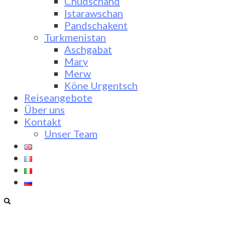
Chudschand
Istarawschan
Pandschakent
Turkmenistan
Aschgabat
Mary
Merw
Köne Urgentsch
Reiseangebote
Über uns
Kontakt
Unser Team