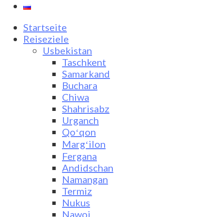
Startseite
Reiseziele
Usbekistan
Taschkent
Samarkand
Buchara
Chiwa
Shahrisabz
Urganch
Qoʻqon
Margʻilon
Fergana
Andidschan
Namangan
Termiz
Nukus
Nawoi