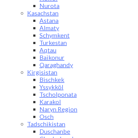
Nurota
Kasachstan
Astana
Almaty
Schymkent
Turkestan
Aqtau
Baikonur
Qaraghandy
Kirgisistan
Bischkek
Yssykköl
Tscholponata
Karakol
Naryn Region
Osch
Tadschikistan
Duschanbe