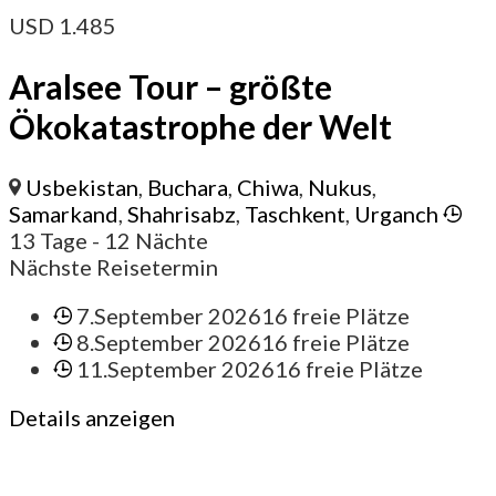
USD
1.485
Aralsee Tour – größte
Ökokatastrophe der Welt
Usbekistan
,
Buchara
,
Chiwa
,
Nukus
,
Samarkand
,
Shahrisabz
,
Taschkent
,
Urganch
13 Tage
- 12 Nächte
Nächste Reisetermin
7.September 2026
16 freie Plätze
8.September 2026
16 freie Plätze
11.September 2026
16 freie Plätze
Details anzeigen