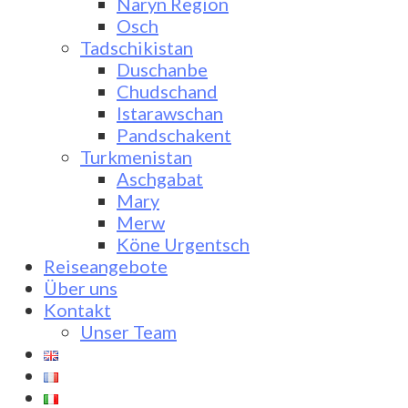
Naryn Region
Osch
Tadschikistan
Duschanbe
Chudschand
Istarawschan
Pandschakent
Turkmenistan
Aschgabat
Mary
Merw
Köne Urgentsch
Reiseangebote
Über uns
Kontakt
Unser Team