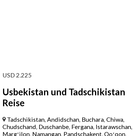
USD
2.225
Usbekistan und Tadschikistan
Reise
Tadschikistan
,
Andidschan
,
Buchara
,
Chiwa
,
Chudschand
,
Duschanbe
,
Fergana
,
Istarawschan
,
Margʻilon
,
Namangan
,
Pandschakent
,
Qoʻqon
,