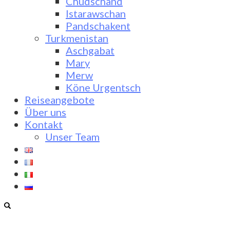
Chudschand
Istarawschan
Pandschakent
Turkmenistan
Aschgabat
Mary
Merw
Köne Urgentsch
Reiseangebote
Über uns
Kontakt
Unser Team