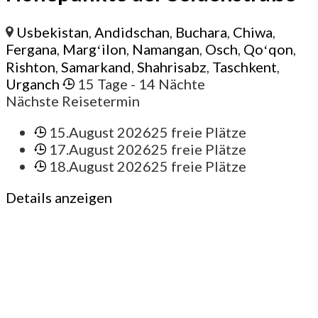
Usbekistan
,
Andidschan
,
Buchara
,
Chiwa
,
Fergana
,
Margʻilon
,
Namangan
,
Osch
,
Qoʻqon
,
Rishton
,
Samarkand
,
Shahrisabz
,
Taschkent
,
Urganch
15 Tage
- 14 Nächte
Nächste Reisetermin
15.August 2026
25 freie Plätze
17.August 2026
25 freie Plätze
18.August 2026
25 freie Plätze
Details anzeigen