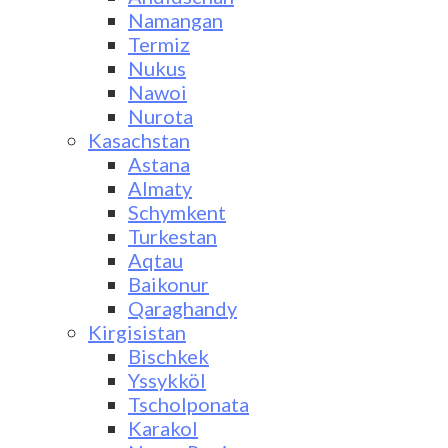
Namangan
Termiz
Nukus
Nawoi
Nurota
Kasachstan
Astana
Almaty
Schymkent
Turkestan
Aqtau
Baikonur
Qaraghandy
Kirgisistan
Bischkek
Yssykköl
Tscholponata
Karakol