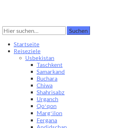
Suchen
Turkestan Travel
Discover Central Asia
Sie
nach:
Startseite
Reiseziele
Usbekistan
Taschkent
Samarkand
Buchara
Chiwa
Shahrisabz
Urganch
Qoʻqon
Margʻilon
Fergana
Andidschan