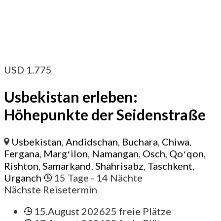
USD
1.775
Usbekistan erleben:
Höhepunkte der Seidenstraße
Usbekistan
,
Andidschan
,
Buchara
,
Chiwa
,
Fergana
,
Margʻilon
,
Namangan
,
Osch
,
Qoʻqon
,
Rishton
,
Samarkand
,
Shahrisabz
,
Taschkent
,
Urganch
15 Tage
- 14 Nächte
Nächste Reisetermin
15.August 2026
25 freie Plätze