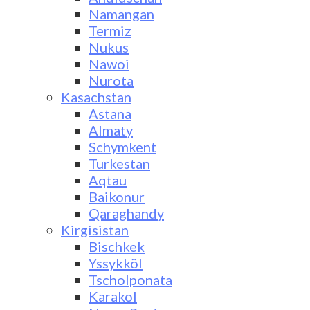
Namangan
Termiz
Nukus
Nawoi
Nurota
Kasachstan
Astana
Almaty
Schymkent
Turkestan
Aqtau
Baikonur
Qaraghandy
Kirgisistan
Bischkek
Yssykköl
Tscholponata
Karakol