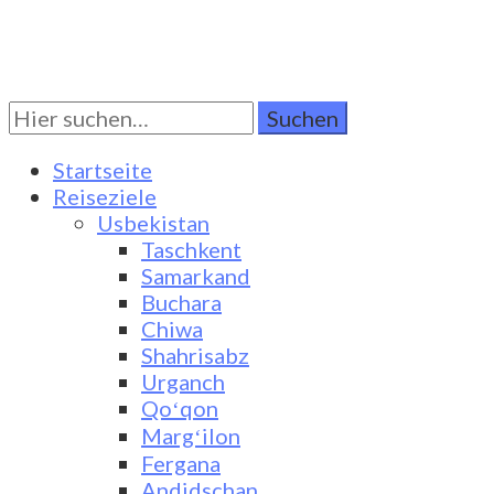
Suchen
Turkestan Travel
Discover Central Asia
Sie
nach:
Startseite
Reiseziele
Usbekistan
Taschkent
Samarkand
Buchara
Chiwa
Shahrisabz
Urganch
Qoʻqon
Margʻilon
Fergana
Andidschan