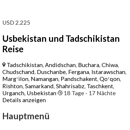
USD
2.225
Usbekistan und Tadschikistan
Reise
Tadschikistan
,
Andidschan
,
Buchara
,
Chiwa
,
Chudschand
,
Duschanbe
,
Fergana
,
Istarawschan
,
Margʻilon
,
Namangan
,
Pandschakent
,
Qoʻqon
,
Rishton
,
Samarkand
,
Shahrisabz
,
Taschkent
,
Urganch
,
Usbekistan
18 Tage
- 17 Nächte
Details anzeigen
Hauptmenü