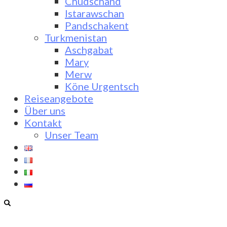
Chudschand
Istarawschan
Pandschakent
Turkmenistan
Aschgabat
Mary
Merw
Köne Urgentsch
Reiseangebote
Über uns
Kontakt
Unser Team