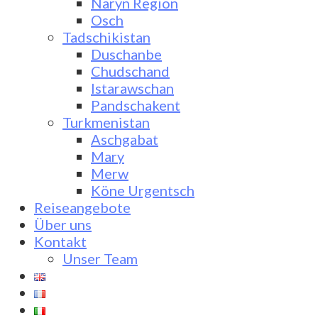
Naryn Region
Osch
Tadschikistan
Duschanbe
Chudschand
Istarawschan
Pandschakent
Turkmenistan
Aschgabat
Mary
Merw
Köne Urgentsch
Reiseangebote
Über uns
Kontakt
Unser Team