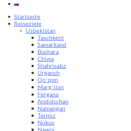
Startseite
Reiseziele
Usbekistan
Taschkent
Samarkand
Buchara
Chiwa
Shahrisabz
Urganch
Qoʻqon
Margʻilon
Fergana
Andidschan
Namangan
Termiz
Nukus
Nawoi