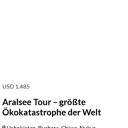
USD
1.485
Aralsee Tour – größte
Ökokatastrophe der Welt
Usbekistan
,
Buchara
,
Chiwa
,
Nukus
,