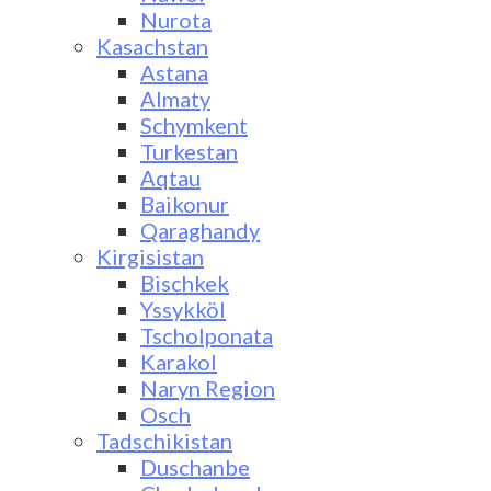
Nurota
Kasachstan
Astana
Almaty
Schymkent
Turkestan
Aqtau
Baikonur
Qaraghandy
Kirgisistan
Bischkek
Yssykköl
Tscholponata
Karakol
Naryn Region
Osch
Tadschikistan
Duschanbe