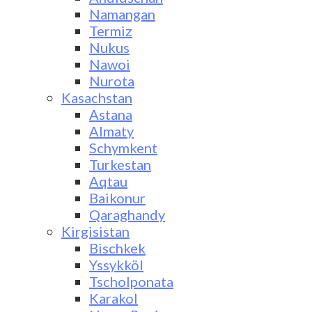
Namangan
Termiz
Nukus
Nawoi
Nurota
Kasachstan
Astana
Almaty
Schymkent
Turkestan
Aqtau
Baikonur
Qaraghandy
Kirgisistan
Bischkek
Yssykköl
Tscholponata
Karakol