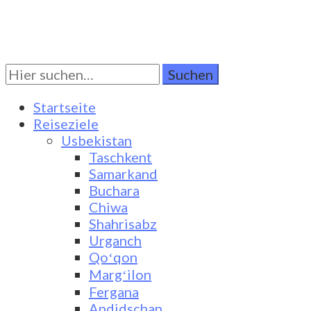
Suchen
Turkestan Travel
Discover Central Asia
Sie
nach:
Startseite
Reiseziele
Usbekistan
Taschkent
Samarkand
Buchara
Chiwa
Shahrisabz
Urganch
Qoʻqon
Margʻilon
Fergana
Andidschan