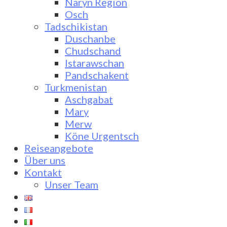
Naryn Region
Osch
Tadschikistan
Duschanbe
Chudschand
Istarawschan
Pandschakent
Turkmenistan
Aschgabat
Mary
Merw
Köne Urgentsch
Reiseangebote
Über uns
Kontakt
Unser Team