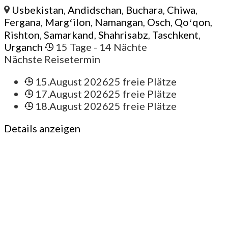
Usbekistan
,
Andidschan
,
Buchara
,
Chiwa
,
Fergana
,
Margʻilon
,
Namangan
,
Osch
,
Qoʻqon
,
Rishton
,
Samarkand
,
Shahrisabz
,
Taschkent
,
Urganch
15 Tage
- 14 Nächte
Nächste Reisetermin
15.August 2026
25 freie Plätze
17.August 2026
25 freie Plätze
18.August 2026
25 freie Plätze
Details anzeigen