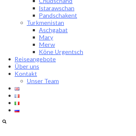
Chudschand
Istarawschan
Pandschakent
Turkmenistan
Aschgabat
Mary
Merw
Köne Urgentsch
Reiseangebote
Über uns
Kontakt
Unser Team