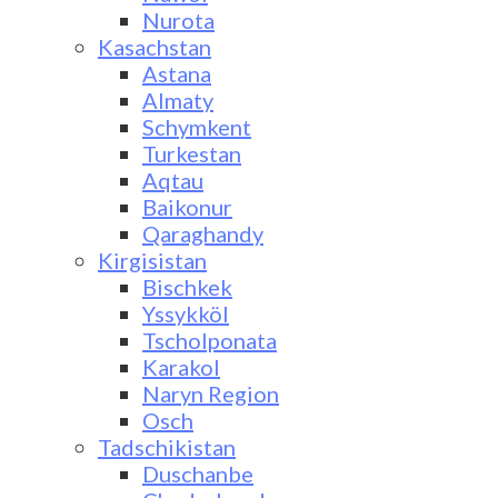
Nurota
Kasachstan
Astana
Almaty
Schymkent
Turkestan
Aqtau
Baikonur
Qaraghandy
Kirgisistan
Bischkek
Yssykköl
Tscholponata
Karakol
Naryn Region
Osch
Tadschikistan
Duschanbe