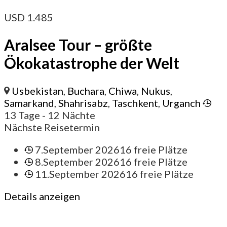
USD
1.485
Aralsee Tour – größte
Ökokatastrophe der Welt
Usbekistan
,
Buchara
,
Chiwa
,
Nukus
,
Samarkand
,
Shahrisabz
,
Taschkent
,
Urganch
13 Tage
- 12 Nächte
Nächste Reisetermin
7.September 2026
16 freie Plätze
8.September 2026
16 freie Plätze
11.September 2026
16 freie Plätze
Details anzeigen