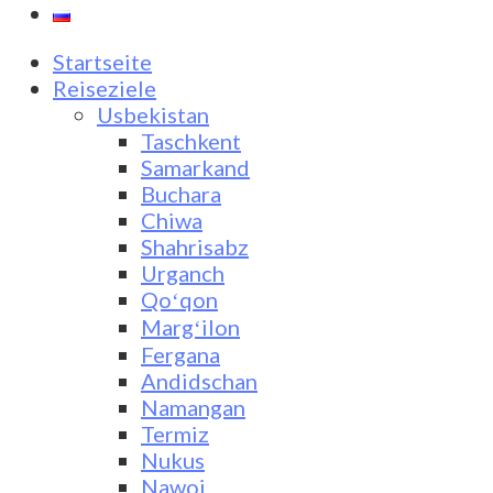
Startseite
Reiseziele
Usbekistan
Taschkent
Samarkand
Buchara
Chiwa
Shahrisabz
Urganch
Qoʻqon
Margʻilon
Fergana
Andidschan
Namangan
Termiz
Nukus
Nawoi