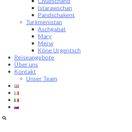
Chudschand
Istarawschan
Pandschakent
Turkmenistan
Aschgabat
Mary
Merw
Köne Urgentsch
Reiseangebote
Über uns
Kontakt
Unser Team