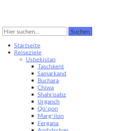
Suchen
Turkestan Travel
Discover Central Asia
Sie
nach:
Startseite
Reiseziele
Usbekistan
Taschkent
Samarkand
Buchara
Chiwa
Shahrisabz
Urganch
Qoʻqon
Margʻilon
Fergana
Andidschan