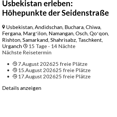
Usbekistan erleben:
Höhepunkte der Seidenstraße
Usbekistan
,
Andidschan
,
Buchara
,
Chiwa
,
Fergana
,
Margʻilon
,
Namangan
,
Osch
,
Qoʻqon
,
Rishton
,
Samarkand
,
Shahrisabz
,
Taschkent
,
Urganch
15 Tage
- 14 Nächte
Nächste Reisetermin
7.August 2026
25 freie Plätze
15.August 2026
25 freie Plätze
17.August 2026
25 freie Plätze
Details anzeigen