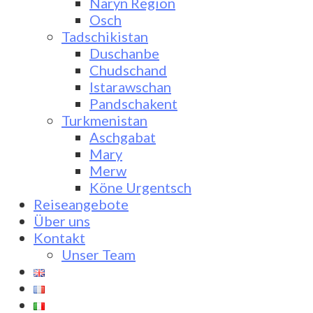
Naryn Region
Osch
Tadschikistan
Duschanbe
Chudschand
Istarawschan
Pandschakent
Turkmenistan
Aschgabat
Mary
Merw
Köne Urgentsch
Reiseangebote
Über uns
Kontakt
Unser Team