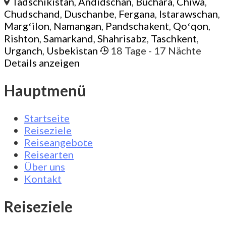
Tadschikistan
,
Andidschan
,
Buchara
,
Chiwa
,
Chudschand
,
Duschanbe
,
Fergana
,
Istarawschan
,
Margʻilon
,
Namangan
,
Pandschakent
,
Qoʻqon
,
Rishton
,
Samarkand
,
Shahrisabz
,
Taschkent
,
Urganch
,
Usbekistan
18 Tage
- 17 Nächte
Details anzeigen
Hauptmenü
Startseite
Reiseziele
Reiseangebote
Reisearten
Über uns
Kontakt
Reiseziele