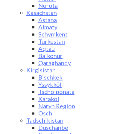
Nurota
Kasachstan
Astana
Almaty
Schymkent
Turkestan
Aqtau
Baikonur
Qaraghandy
Kirgisistan
Bischkek
Yssykköl
Tscholponata
Karakol
Naryn Region
Osch
Tadschikistan
Duschanbe