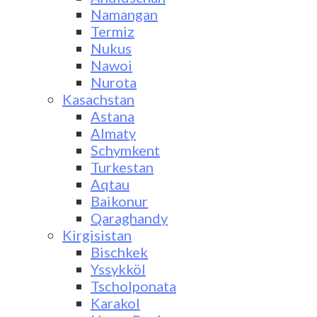
Namangan
Termiz
Nukus
Nawoi
Nurota
Kasachstan
Astana
Almaty
Schymkent
Turkestan
Aqtau
Baikonur
Qaraghandy
Kirgisistan
Bischkek
Yssykköl
Tscholponata
Karakol