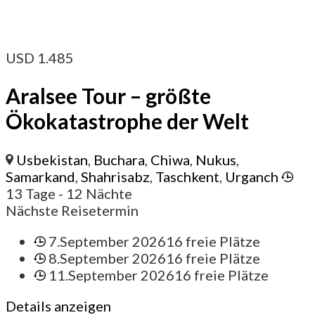
USD
1.485
Aralsee Tour – größte
Ökokatastrophe der Welt
Usbekistan
,
Buchara
,
Chiwa
,
Nukus
,
Samarkand
,
Shahrisabz
,
Taschkent
,
Urganch
13 Tage
- 12 Nächte
Nächste Reisetermin
7.September 2026
16 freie Plätze
8.September 2026
16 freie Plätze
11.September 2026
16 freie Plätze
Details anzeigen