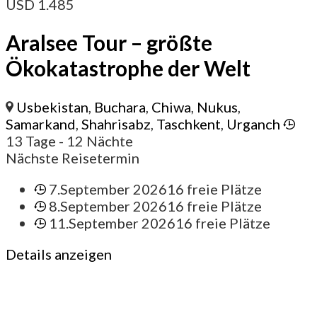
USD
1.485
Aralsee Tour – größte
Ökokatastrophe der Welt
Usbekistan
,
Buchara
,
Chiwa
,
Nukus
,
Samarkand
,
Shahrisabz
,
Taschkent
,
Urganch
13 Tage
- 12 Nächte
Nächste Reisetermin
7.September 2026
16 freie Plätze
8.September 2026
16 freie Plätze
11.September 2026
16 freie Plätze
Details anzeigen