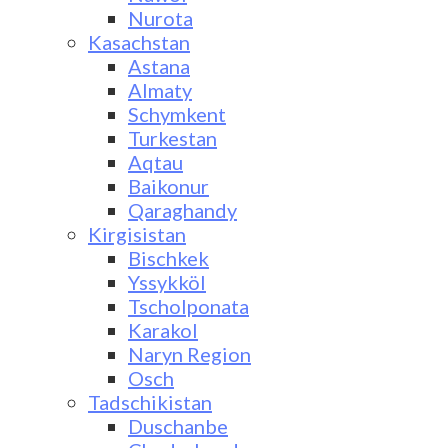
Nurota
Kasachstan
Astana
Almaty
Schymkent
Turkestan
Aqtau
Baikonur
Qaraghandy
Kirgisistan
Bischkek
Yssykköl
Tscholponata
Karakol
Naryn Region
Osch
Tadschikistan
Duschanbe