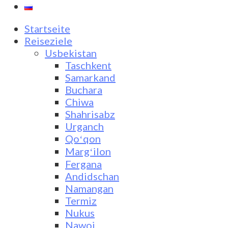
Startseite
Reiseziele
Usbekistan
Taschkent
Samarkand
Buchara
Chiwa
Shahrisabz
Urganch
Qoʻqon
Margʻilon
Fergana
Andidschan
Namangan
Termiz
Nukus
Nawoi