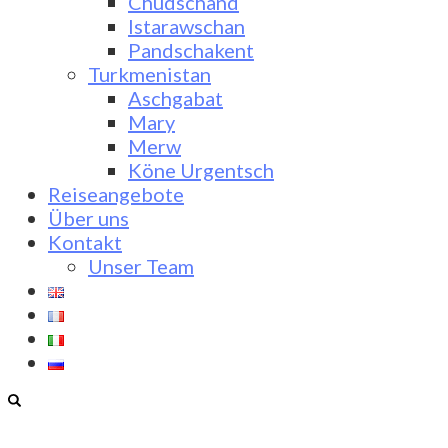
Chudschand
Istarawschan
Pandschakent
Turkmenistan
Aschgabat
Mary
Merw
Köne Urgentsch
Reiseangebote
Über uns
Kontakt
Unser Team