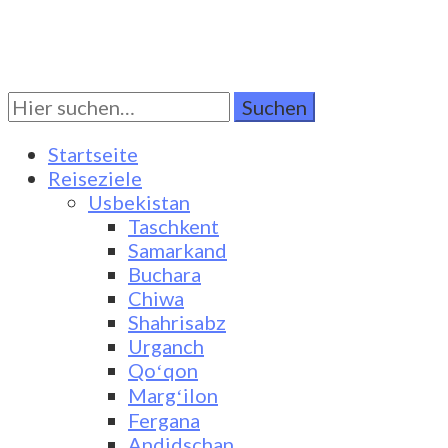
Suchen
Turkestan Travel
Discover Central Asia
Sie
nach:
Startseite
Reiseziele
Usbekistan
Taschkent
Samarkand
Buchara
Chiwa
Shahrisabz
Urganch
Qoʻqon
Margʻilon
Fergana
Andidschan