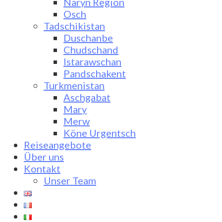
Naryn Region
Osch
Tadschikistan
Duschanbe
Chudschand
Istarawschan
Pandschakent
Turkmenistan
Aschgabat
Mary
Merw
Köne Urgentsch
Reiseangebote
Über uns
Kontakt
Unser Team