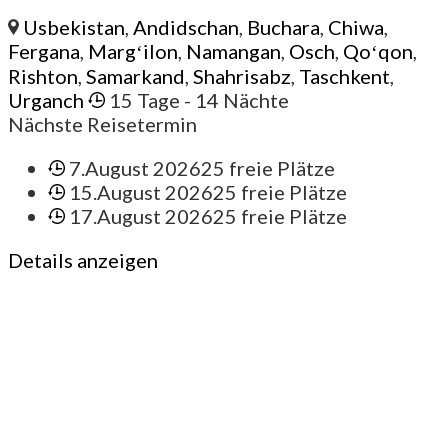
Usbekistan
,
Andidschan
,
Buchara
,
Chiwa
,
Fergana
,
Margʻilon
,
Namangan
,
Osch
,
Qoʻqon
,
Rishton
,
Samarkand
,
Shahrisabz
,
Taschkent
,
Urganch
15 Tage
- 14 Nächte
Nächste Reisetermin
7.August 2026
25 freie Plätze
15.August 2026
25 freie Plätze
17.August 2026
25 freie Plätze
Details anzeigen