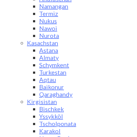
Namangan
Termiz
Nukus
Nawoi
Nurota
Kasachstan
Astana
Almaty
Schymkent
Turkestan
Aqtau
Baikonur
Qaraghandy
Kirgisistan
Bischkek
Yssykköl
Tscholponata
Karakol