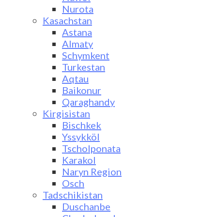
Nurota
Kasachstan
Astana
Almaty
Schymkent
Turkestan
Aqtau
Baikonur
Qaraghandy
Kirgisistan
Bischkek
Yssykköl
Tscholponata
Karakol
Naryn Region
Osch
Tadschikistan
Duschanbe