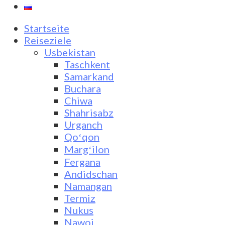
Startseite
Reiseziele
Usbekistan
Taschkent
Samarkand
Buchara
Chiwa
Shahrisabz
Urganch
Qoʻqon
Margʻilon
Fergana
Andidschan
Namangan
Termiz
Nukus
Nawoi