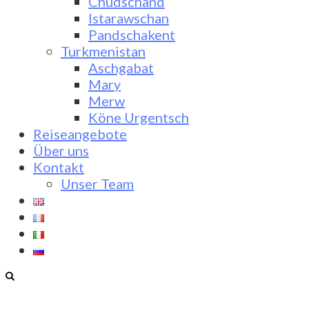
Chudschand
Istarawschan
Pandschakent
Turkmenistan
Aschgabat
Mary
Merw
Köne Urgentsch
Reiseangebote
Über uns
Kontakt
Unser Team