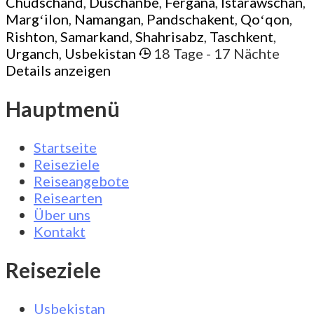
Chudschand
,
Duschanbe
,
Fergana
,
Istarawschan
,
Margʻilon
,
Namangan
,
Pandschakent
,
Qoʻqon
,
Rishton
,
Samarkand
,
Shahrisabz
,
Taschkent
,
Urganch
,
Usbekistan
18 Tage
- 17 Nächte
Details anzeigen
Hauptmenü
Startseite
Reiseziele
Reiseangebote
Reisearten
Über uns
Kontakt
Reiseziele
Usbekistan