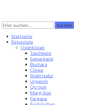
Suchen
Turkestan Travel
Discover Central Asia
Sie
nach:
Startseite
Reiseziele
Usbekistan
Taschkent
Samarkand
Buchara
Chiwa
Shahrisabz
Urganch
Qoʻqon
Margʻilon
Fergana
Andidschan