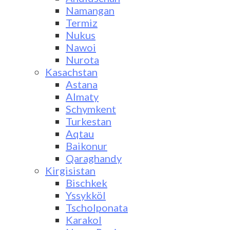
Namangan
Termiz
Nukus
Nawoi
Nurota
Kasachstan
Astana
Almaty
Schymkent
Turkestan
Aqtau
Baikonur
Qaraghandy
Kirgisistan
Bischkek
Yssykköl
Tscholponata
Karakol