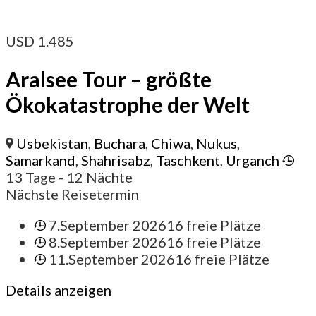
USD
1.485
Aralsee Tour – größte
Ökokatastrophe der Welt
Usbekistan
,
Buchara
,
Chiwa
,
Nukus
,
Samarkand
,
Shahrisabz
,
Taschkent
,
Urganch
13 Tage
- 12 Nächte
Nächste Reisetermin
7.September 2026
16 freie Plätze
8.September 2026
16 freie Plätze
11.September 2026
16 freie Plätze
Details anzeigen