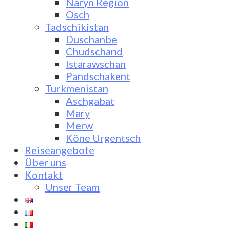
Naryn Region
Osch
Tadschikistan
Duschanbe
Chudschand
Istarawschan
Pandschakent
Turkmenistan
Aschgabat
Mary
Merw
Köne Urgentsch
Reiseangebote
Über uns
Kontakt
Unser Team