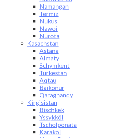
Namangan
Termiz
Nukus
Nawoi
Nurota
Kasachstan
Astana
Almaty
Schymkent
Turkestan
Aqtau
Baikonur
Qaraghandy
Kirgisistan
Bischkek
Yssykköl
Tscholponata
Karakol