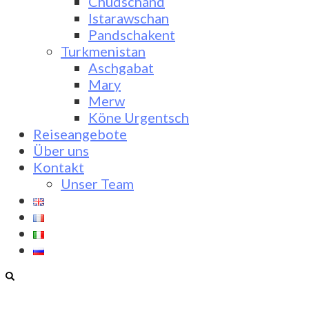
Chudschand
Istarawschan
Pandschakent
Turkmenistan
Aschgabat
Mary
Merw
Köne Urgentsch
Reiseangebote
Über uns
Kontakt
Unser Team