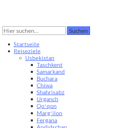
Suchen
Turkestan Travel
Discover Central Asia
Sie
nach:
Startseite
Reiseziele
Usbekistan
Taschkent
Samarkand
Buchara
Chiwa
Shahrisabz
Urganch
Qoʻqon
Margʻilon
Fergana
Andidschan