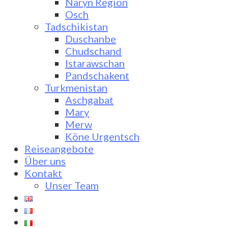
Naryn Region
Osch
Tadschikistan
Duschanbe
Chudschand
Istarawschan
Pandschakent
Turkmenistan
Aschgabat
Mary
Merw
Köne Urgentsch
Reiseangebote
Über uns
Kontakt
Unser Team