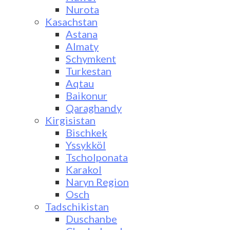
Nurota
Kasachstan
Astana
Almaty
Schymkent
Turkestan
Aqtau
Baikonur
Qaraghandy
Kirgisistan
Bischkek
Yssykköl
Tscholponata
Karakol
Naryn Region
Osch
Tadschikistan
Duschanbe