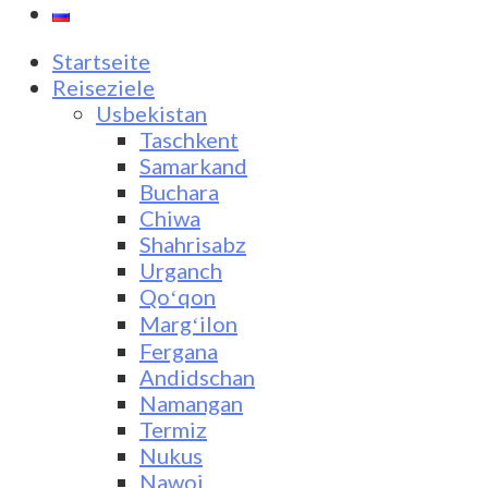
Startseite
Reiseziele
Usbekistan
Taschkent
Samarkand
Buchara
Chiwa
Shahrisabz
Urganch
Qoʻqon
Margʻilon
Fergana
Andidschan
Namangan
Termiz
Nukus
Nawoi