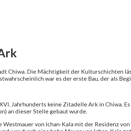
 Ark
tadt Chiwa. Die Mächtigkeit der Kulturschichten lä
hstwahrscheinlich war es der erste Bau, der als Be
VI. Jahrhunderts keine Zitadelle Ark in Chiwa. Es
n) an dieser Stelle gebaut wurde.
die Westmauer von Ichan-Kala mit der Residenz vo
“ und war durch eine hohe Mauer von Ichan-Kala ge