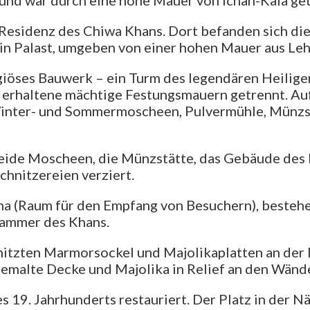
 Residenz des Chiwa Khans. Dort befanden sich di
kein Palast, umgeben von einer hohen Mauer aus Le
ligiöses Bauwerk – ein Turm des legendären Heilige
t erhaltene mächtige Festungsmauern getrennt. Au
Winter- und Sommermoscheen, Pulvermühle, Münzst
 beide Moscheen, die Münzstätte, das Gebäude des
hnitzereien verziert.
ona (Raum für den Empfang von Besuchern), besteh
kammer des Khans.
nitzten Marmorsockel und Majolikaplatten an der 
emalte Decke und Majolika in Relief an den Wänd
19. Jahrhunderts restauriert. Der Platz in der N