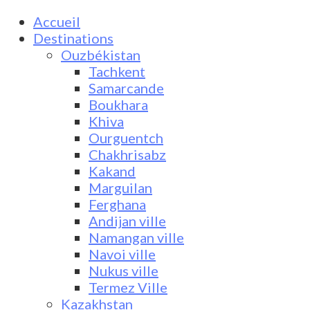
Accueil
Destinations
Ouzbékistan
Tachkent
Samarcande
Boukhara
Khiva
Ourguentch
Chakhrisabz
Kakand
Marguilan
Ferghana
Andijan ville
Namangan ville
Navoi ville
Nukus ville
Termez Ville
Kazakhstan