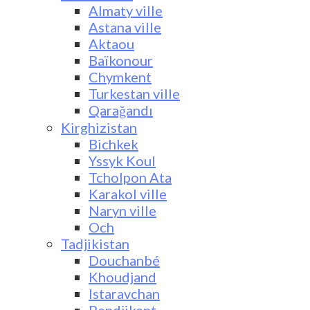
Almaty ville
Astana ville
Aktaou
Baïkonour
Chymkent
Turkestan ville
Qarağandı
Kirghizistan
Bichkek
Yssyk Koul
Tcholpon Ata
Karakol ville
Naryn ville
Och
Tadjikistan
Douchanbé
Khoudjand
Istaravchan