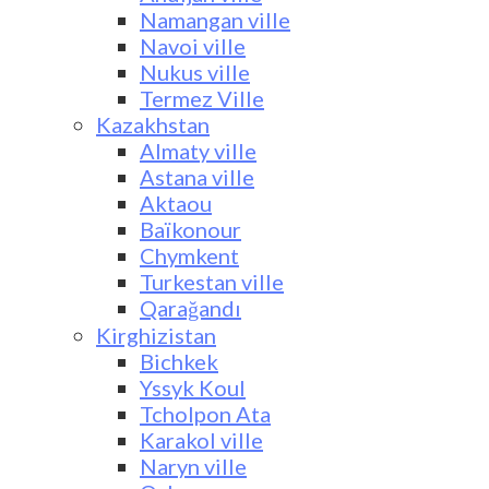
Namangan ville
Navoi ville
Nukus ville
Termez Ville
Kazakhstan
Almaty ville
Astana ville
Aktaou
Baïkonour
Chymkent
Turkestan ville
Qarağandı
Kirghizistan
Bichkek
Yssyk Koul
Tcholpon Ata
Karakol ville
Naryn ville