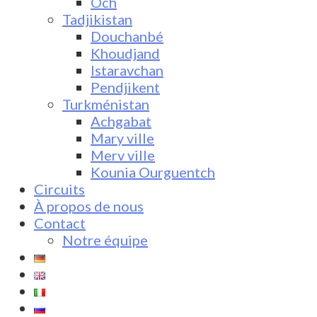
Och
Tadjikistan
Douchanbé
Khoudjand
Istaravchan
Pendjikent
Turkménistan
Achgabat
Mary ville
Merv ville
Kounia Ourguentch
Circuits
À propos de nous
Contact
Notre équipe