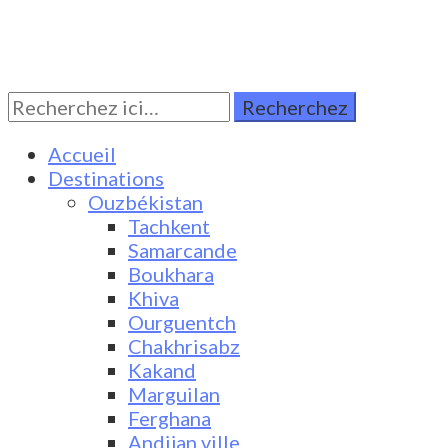
Rechercher:
Turkestan Travel
Discover Central Asia
Accueil
Destinations
Ouzbékistan
Tachkent
Samarcande
Boukhara
Khiva
Ourguentch
Chakhrisabz
Kakand
Marguilan
Ferghana
Andijan ville