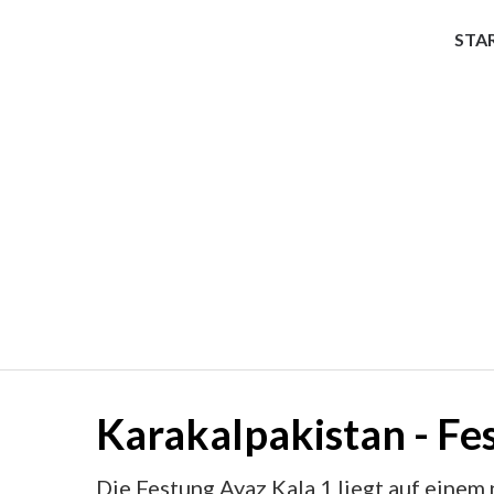
STA
Turkestan
Discover Centra
Karakalpakistan - Fe
Die Festung Ayaz Kala 1 liegt auf einem