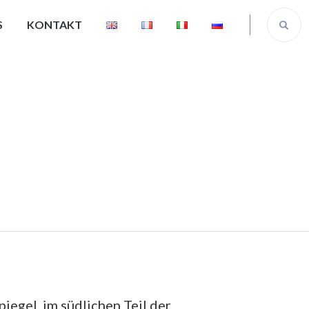
S
KONTAKT
Unser Team
egel, im südlichen Teil der