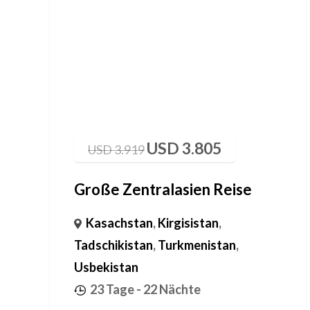
USD
3.805
USD
3.919
Große Zentralasien Reise
Kasachstan
,
Kirgisistan
,
Tadschikistan
,
Turkmenistan
,
Usbekistan
23 Tage
- 22 Nächte