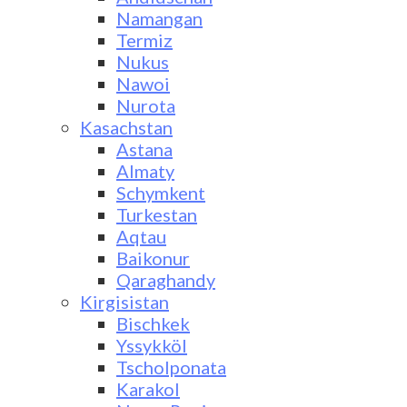
Namangan
Termiz
Nukus
Nawoi
Nurota
Kasachstan
Astana
Almaty
Schymkent
Turkestan
Aqtau
Baikonur
Qaraghandy
Kirgisistan
Bischkek
Yssykköl
Tscholponata
Karakol