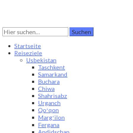
Suchen
Turkestan Travel
Discover Central Asia
Sie
nach:
Startseite
Reiseziele
Usbekistan
Taschkent
Samarkand
Buchara
Chiwa
Shahrisabz
Urganch
Qoʻqon
Margʻilon
Fergana
Andidschan