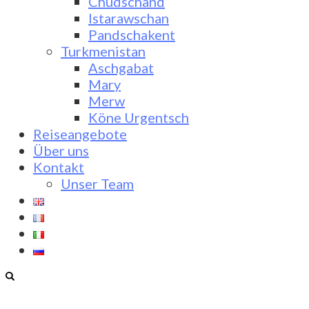
Chudschand
Istarawschan
Pandschakent
Turkmenistan
Aschgabat
Mary
Merw
Köne Urgentsch
Reiseangebote
Über uns
Kontakt
Unser Team