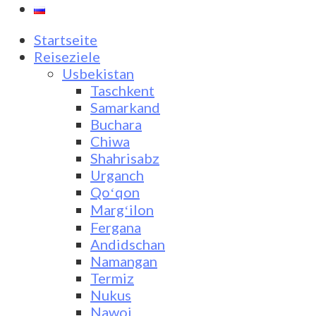
Startseite
Reiseziele
Usbekistan
Taschkent
Samarkand
Buchara
Chiwa
Shahrisabz
Urganch
Qoʻqon
Margʻilon
Fergana
Andidschan
Namangan
Termiz
Nukus
Nawoi