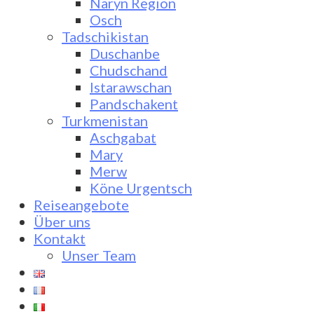
Naryn Region
Osch
Tadschikistan
Duschanbe
Chudschand
Istarawschan
Pandschakent
Turkmenistan
Aschgabat
Mary
Merw
Köne Urgentsch
Reiseangebote
Über uns
Kontakt
Unser Team