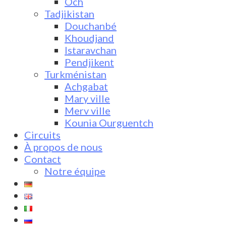
Och
Tadjikistan
Douchanbé
Khoudjand
Istaravchan
Pendjikent
Turkménistan
Achgabat
Mary ville
Merv ville
Kounia Ourguentch
Circuits
À propos de nous
Contact
Notre équipe