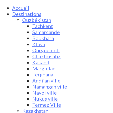
Accueil
Destinations
Ouzbékistan
Tachkent
Samarcande
Boukhara
Khiva
Ourguentch
Chakhrisabz
Kakand
Marguilan
Ferghana
Andijan ville
Namangan ville
Navoi ville
Nukus ville
Termez Ville
Kazakhstan