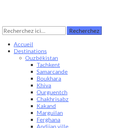
Rechercher:
Turkestan Travel
Discover Central Asia
Accueil
Destinations
Ouzbékistan
Tachkent
Samarcande
Boukhara
Khiva
Ourguentch
Chakhrisabz
Kakand
Marguilan
Ferghana
Andijan ville