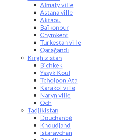
Almaty ville
Astana ville
Aktaou
Baïkonour
Chymkent
Turkestan ville
Qarağandı
Kirghizistan
Bichkek
Yssyk Koul
Tcholpon Ata
Karakol ville
Naryn ville
Och
Tadjikistan
Douchanbé
Khoudjand
Istaravchan