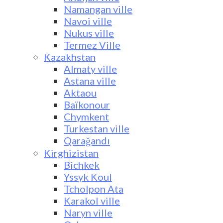
Namangan ville
Navoi ville
Nukus ville
Termez Ville
Kazakhstan
Almaty ville
Astana ville
Aktaou
Baïkonour
Chymkent
Turkestan ville
Qarağandı
Kirghizistan
Bichkek
Yssyk Koul
Tcholpon Ata
Karakol ville
Naryn ville