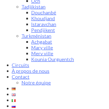
Och
Tadjikistan
Douchanbé
Khoudjand
Istaravchan
Pendjikent
Turkménistan
Achgabat
Mary ville
Merv ville
Kounia Ourguentch
Circuits
À propos de nous
Contact
Notre équipe