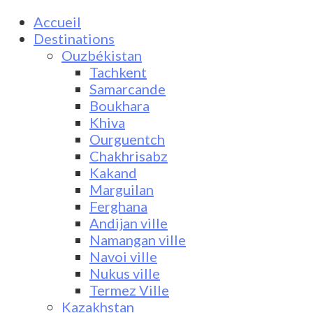
Accueil
Destinations
Ouzbékistan
Tachkent
Samarcande
Boukhara
Khiva
Ourguentch
Chakhrisabz
Kakand
Marguilan
Ferghana
Andijan ville
Namangan ville
Navoi ville
Nukus ville
Termez Ville
Kazakhstan