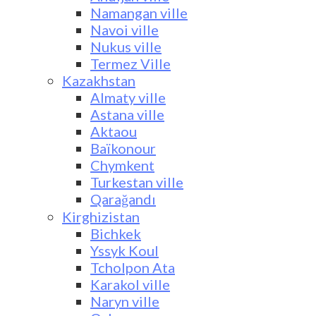
Namangan ville
Navoi ville
Nukus ville
Termez Ville
Kazakhstan
Almaty ville
Astana ville
Aktaou
Baïkonour
Chymkent
Turkestan ville
Qarağandı
Kirghizistan
Bichkek
Yssyk Koul
Tcholpon Ata
Karakol ville
Naryn ville