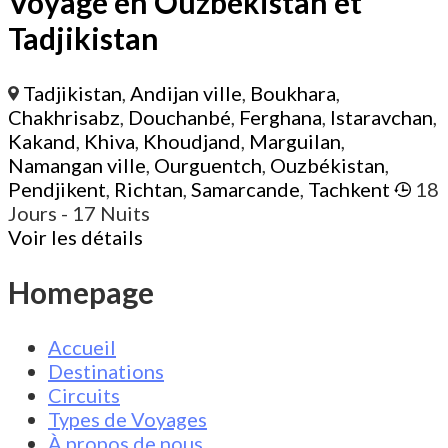
Voyage en Ouzbékistan et
Tadjikistan
Tadjikistan
,
Andijan ville
,
Boukhara
,
Chakhrisabz
,
Douchanbé
,
Ferghana
,
Istaravchan
,
Kakand
,
Khiva
,
Khoudjand
,
Marguilan
,
Namangan ville
,
Ourguentch
,
Ouzbékistan
,
Pendjikent
,
Richtan
,
Samarcande
,
Tachkent
18
Jours
- 17 Nuits
Voir les détails
Homepage
Accueil
Destinations
Circuits
Types de Voyages
À propos de nous