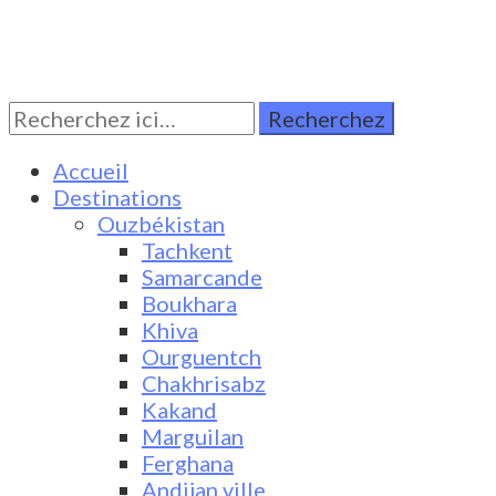
Rechercher:
Turkestan Travel
Discover Central Asia
Accueil
Destinations
Ouzbékistan
Tachkent
Samarcande
Boukhara
Khiva
Ourguentch
Chakhrisabz
Kakand
Marguilan
Ferghana
Andijan ville