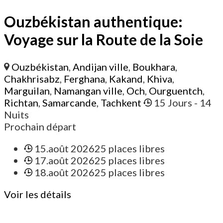
Ouzbékistan authentique:
Voyage sur la Route de la Soie
Ouzbékistan
,
Andijan ville
,
Boukhara
,
Chakhrisabz
,
Ferghana
,
Kakand
,
Khiva
,
Marguilan
,
Namangan ville
,
Och
,
Ourguentch
,
Richtan
,
Samarcande
,
Tachkent
15 Jours
- 14
Nuits
Prochain départ
15.août 2026
25 places libres
17.août 2026
25 places libres
18.août 2026
25 places libres
Voir les détails