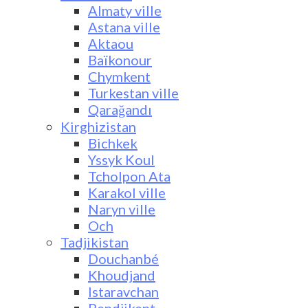
Almaty ville
Astana ville
Aktaou
Baïkonour
Chymkent
Turkestan ville
Qarağandı
Kirghizistan
Bichkek
Yssyk Koul
Tcholpon Ata
Karakol ville
Naryn ville
Och
Tadjikistan
Douchanbé
Khoudjand
Istaravchan