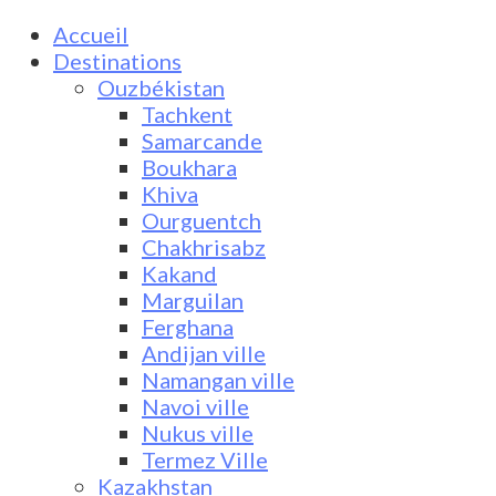
Accueil
Destinations
Ouzbékistan
Tachkent
Samarcande
Boukhara
Khiva
Ourguentch
Chakhrisabz
Kakand
Marguilan
Ferghana
Andijan ville
Namangan ville
Navoi ville
Nukus ville
Termez Ville
Kazakhstan