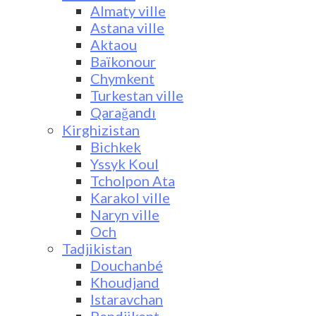
Almaty ville
Astana ville
Aktaou
Baïkonour
Chymkent
Turkestan ville
Qarağandı
Kirghizistan
Bichkek
Yssyk Koul
Tcholpon Ata
Karakol ville
Naryn ville
Och
Tadjikistan
Douchanbé
Khoudjand
Istaravchan