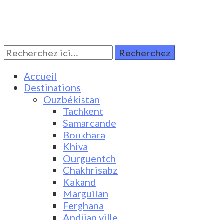
Rechercher:
Turkestan Travel
Discover Central Asia
Accueil
Destinations
Ouzbékistan
Tachkent
Samarcande
Boukhara
Khiva
Ourguentch
Chakhrisabz
Kakand
Marguilan
Ferghana
Andijan ville