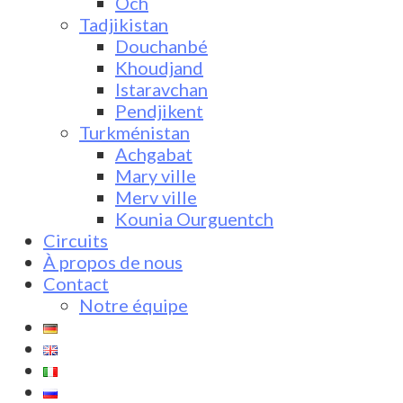
Och
Tadjikistan
Douchanbé
Khoudjand
Istaravchan
Pendjikent
Turkménistan
Achgabat
Mary ville
Merv ville
Kounia Ourguentch
Circuits
À propos de nous
Contact
Notre équipe