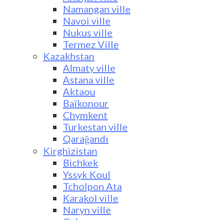
Namangan ville
Navoi ville
Nukus ville
Termez Ville
Kazakhstan
Almaty ville
Astana ville
Aktaou
Baïkonour
Chymkent
Turkestan ville
Qarağandı
Kirghizistan
Bichkek
Yssyk Koul
Tcholpon Ata
Karakol ville
Naryn ville