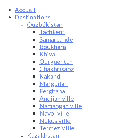
Accueil
Destinations
Ouzbékistan
Tachkent
Samarcande
Boukhara
Khiva
Ourguentch
Chakhrisabz
Kakand
Marguilan
Ferghana
Andijan ville
Namangan ville
Navoi ville
Nukus ville
Termez Ville
Kazakhstan