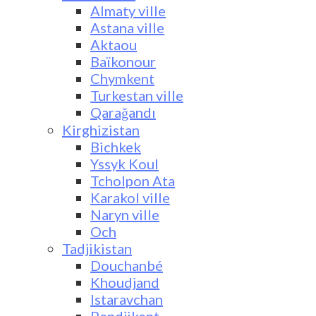
Almaty ville
Astana ville
Aktaou
Baïkonour
Chymkent
Turkestan ville
Qarağandı
Kirghizistan
Bichkek
Yssyk Koul
Tcholpon Ata
Karakol ville
Naryn ville
Och
Tadjikistan
Douchanbé
Khoudjand
Istaravchan