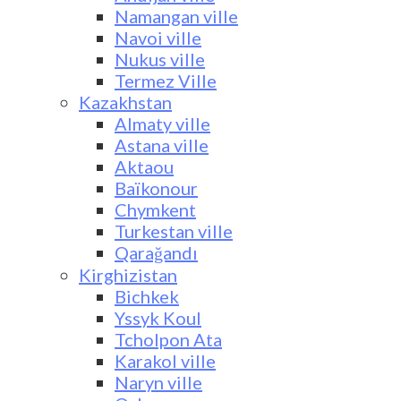
Namangan ville
Navoi ville
Nukus ville
Termez Ville
Kazakhstan
Almaty ville
Astana ville
Aktaou
Baïkonour
Chymkent
Turkestan ville
Qarağandı
Kirghizistan
Bichkek
Yssyk Koul
Tcholpon Ata
Karakol ville
Naryn ville