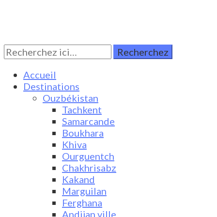
Rechercher:
Turkestan Travel
Discover Central Asia
Accueil
Destinations
Ouzbékistan
Tachkent
Samarcande
Boukhara
Khiva
Ourguentch
Chakhrisabz
Kakand
Marguilan
Ferghana
Andijan ville