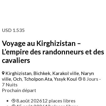
USD
1.535
Voyage au Kirghizistan –
L’empire des randonneurs et des
cavaliers
Kirghizistan
,
Bichkek
,
Karakol ville
,
Naryn
ville
,
Och
,
Tcholpon Ata
,
Yssyk Koul
8 Jours
-
7 Nuits
Prochain départ
8.août 2026
12 places libres