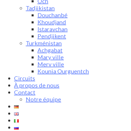
Och
Tadjikistan
Douchanbé
Khoudjand
Istaravchan
Pendjikent
Turkménistan
Achgabat
Mary ville
Merv ville
Kounia Ourguentch
Circuits
À propos de nous
Contact
Notre équipe