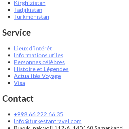
Kirghizistan
Tadjikistan
Turkménistan
Service
Lieux d’intérêt
Informations utiles
Personnes célèbres
Histoire et Légendes
Actualités Voyage
Visa
Contact
+998 66 222 66 35
info@turkestantravel.com
Buyuk Ipak yoli 112-A, 140160 Samarkand,