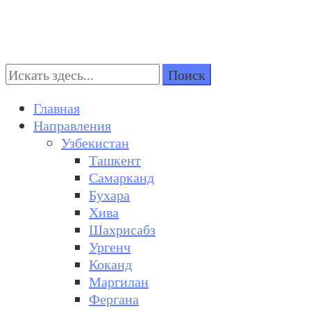
Поиск:
Turkestan Travel
Discover Central Asia
Главная
Направления
Узбекистан
Ташкент
Самарканд
Бухара
Хива
Шахрисабз
Ургенч
Коканд
Маргилан
Фергана