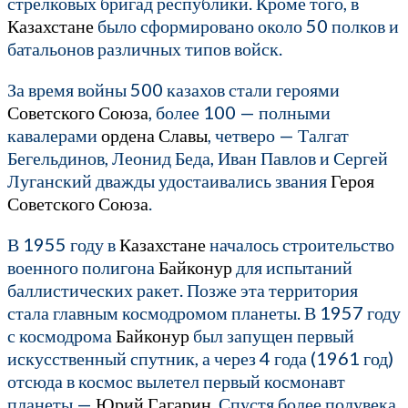
стрелковых бригад республики. Кроме того, в
Казахстане
было сформировано около 50 полков и
батальонов различных типов войск.
За время войны 500 казахов стали героями
Советского Союза
, более 100 — полными
кавалерами
ордена Славы
, четверо — Талгат
Бегельдинов, Леонид Беда, Иван Павлов и Сергей
Луганский дважды удостаивались звания
Героя
Советского Союза
.
В 1955 году в
Казахстане
началось строительство
военного полигона
Байконур
для испытаний
баллистических ракет. Позже эта территория
стала главным космодромом планеты. В 1957 году
с космодрома
Байконур
был запущен первый
искусственный спутник, а через 4 года (1961 год)
отсюда в космос вылетел первый космонавт
планеты —
Юрий Гагарин
. Спустя более полувека