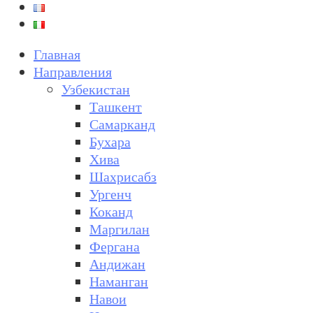
Главная
Направления
Узбекистан
Ташкент
Самарканд
Бухара
Хива
Шахрисабз
Ургенч
Коканд
Маргилан
Фергана
Андижан
Наманган
Навои