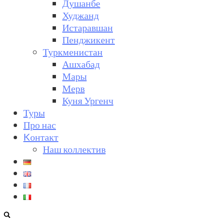
Душанбе
Худжанд
Истаравшан
Пенджикент
Туркменистан
Ашхабад
Мары
Мерв
Куня Ургенч
Туры
Про нас
Kонтакт
Наш коллектив