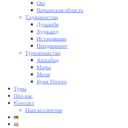
Ош
Нарынская область
Таджикистан
Душанбе
Худжанд
Истаравшан
Пенджикент
Туркменистан
Ашхабад
Мары
Мерв
Куня Ургенч
Туры
Про нас
Kонтакт
Наш коллектив