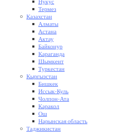
Нукус
Термез
Казахстан
Алматы
Астана
Актау
Байконур
Караганда
Шымкент
Туркестан
Кыргызстан
Бишкек
Иссык-Куль
Чолпон-Ата
Каракол
Ош
Нарынская область
Таджикистан