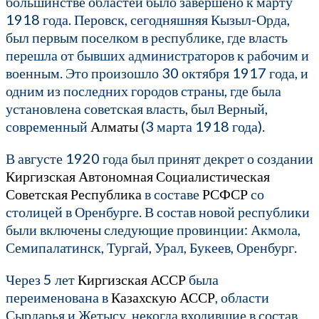
большинстве областей было завершено к марту
1918 года. Перовск, сегодняшняя Кызыл-Орда,
был первым поселком в республике, где власть
перешла от бывших администраторов к рабочим и
военным. Это произошло 30 октября 1917 года, и
одним из последних городов страны, где была
установлена советская власть, был Верный,
современный
Алматы
(3 марта 1918 года).
В августе 1920 года был принят декрет о создании
Киргизская Автономная Социалистическая
Советская Республика
в составе
РСФСР
со
столицей в Оренбурге. В состав новой республики
были включены следующие провинции: Акмола,
Семипалатинск, Тургай, Урал, Букеев, Оренбург.
Через 5 лет
Киргизская АССР
была
переименована в
Казахскую АССР
, области
Сырдарья и Жетысу, некогда входившие в состав