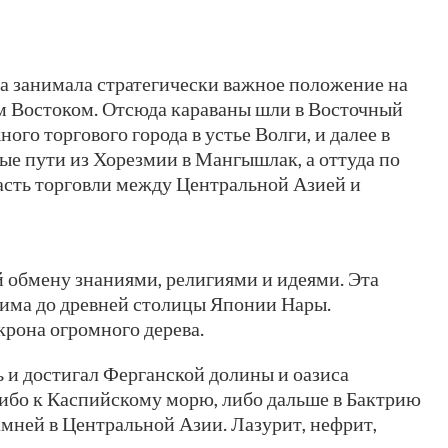
а занимала стратегически важное положение на
м Востоком. Отсюда караваны шли в Восточный
го торгового города в устье Волги, и далее в
ые пути из Хорезмии в Мангышлак, а оттуда по
асть торговли между Центральной Азией и
 обмену знаниями, религиями и идеями. Эта
Рима до древней столицы Японии Нары.
 крона огромного дерева.
ь и достигал Ферганской долины и оазиса
либо к Каспийскому морю, либо дальше в Бактрию
мней в Центральной Азии. Лазурит, нефрит,