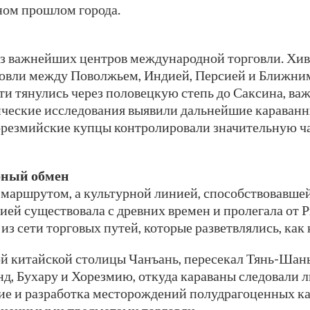
вном прошлом города.
из важнейших центров международной торговли. Хив
овли между Поволжьем, Индией, Персией и Ближни
 тянулись через половецкую степь до Саксина, важно
ические исследования выявили дальнейшие караванн
хорезмийские купцы контролировали значительную ч
рный обмен
маршрутом, а культурной линией, способствовавшей
ией существовала с древних времен и пролегала от 
из сети торговых путей, которые разветвлялись, как
рой китайской столицы Чанъань, пересекал Тянь-Шан
нд, Бухару и Хорезмию, откуда караваны следовали 
ие и разработка месторождений полудрагоценных ка