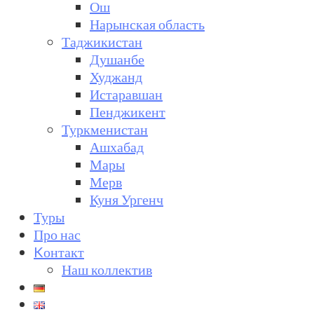
Ош
Нарынская область
Таджикистан
Душанбе
Худжанд
Истаравшан
Пенджикент
Туркменистан
Ашхабад
Мары
Мерв
Куня Ургенч
Туры
Про нас
Kонтакт
Наш коллектив