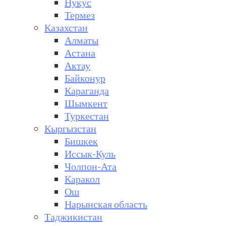
Нукус
Термез
Казахстан
Алматы
Астана
Актау
Байконур
Караганда
Шымкент
Туркестан
Кыргызстан
Бишкек
Иссык-Куль
Чолпон-Ата
Каракол
Ош
Нарынская область
Таджикистан