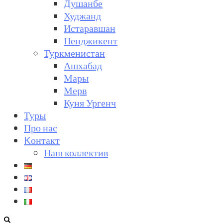
Душанбе
Худжанд
Истаравшан
Пенджикент
Туркменистан
Ашхабад
Мары
Мерв
Куня Ургенч
Туры
Про нас
Kонтакт
Наш коллектив