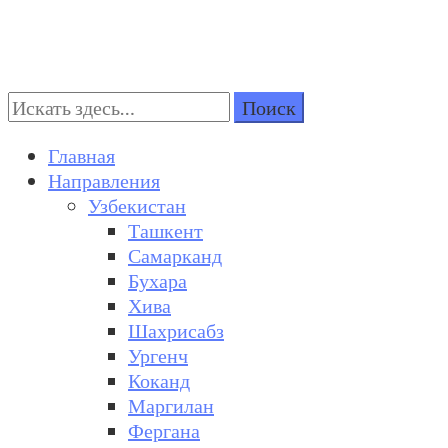
Поиск:
Turkestan Travel
Discover Central Asia
Главная
Направления
Узбекистан
Ташкент
Самарканд
Бухара
Хива
Шахрисабз
Ургенч
Коканд
Маргилан
Фергана