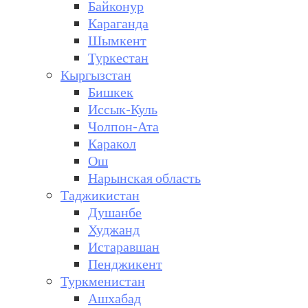
Байконур
Караганда
Шымкент
Туркестан
Кыргызстан
Бишкек
Иссык-Куль
Чолпон-Ата
Каракол
Ош
Нарынская область
Таджикистан
Душанбе
Худжанд
Истаравшан
Пенджикент
Туркменистан
Ашхабад