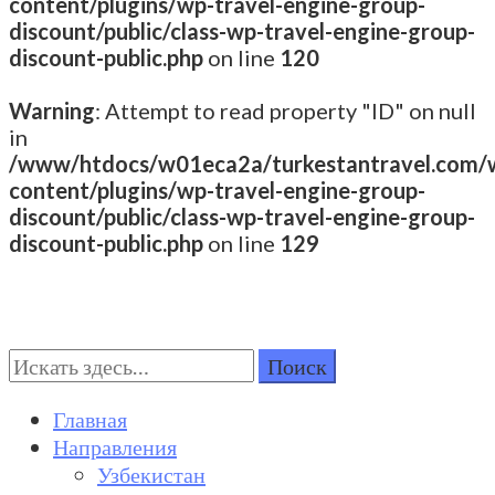
content/plugins/wp-travel-engine-group-
discount/public/class-wp-travel-engine-group-
discount-public.php
on line
120
Warning
: Attempt to read property "ID" on null
in
/www/htdocs/w01eca2a/turkestantravel.com/
content/plugins/wp-travel-engine-group-
discount/public/class-wp-travel-engine-group-
discount-public.php
on line
129
Поиск:
Turkestan Travel
Discover Central Asia
Главная
Направления
Узбекистан