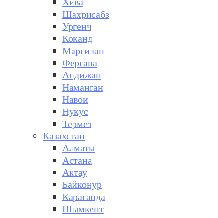
Хива
Шахрисабз
Ургенч
Коканд
Маргилан
Фергана
Андижан
Наманган
Навои
Нукус
Термез
Казахстан
Алматы
Астана
Актау
Байконур
Караганда
Шымкент