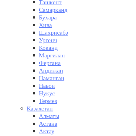
Ташкент
Самарканд
Бухара
Хива
Шахрисабз
Ургенч
Коканд
Маргилан
Фергана
Андижан
Наманган
Навои
Нукус
Термез
Казахстан
Алматы
Астана
Актау