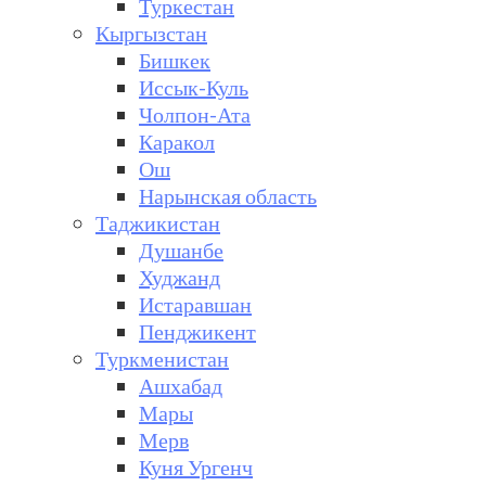
Туркестан
Кыргызстан
Бишкек
Иссык-Куль
Чолпон-Ата
Каракол
Ош
Нарынская область
Таджикистан
Душанбе
Худжанд
Истаравшан
Пенджикент
Туркменистан
Ашхабад
Мары
Мерв
Куня Ургенч