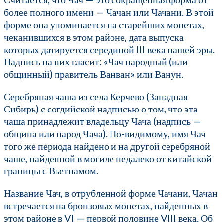
более полного имени — Чачан или Чачани. В этой
форме она упоминается на старейших монетах,
чеканившихся в этом районе, дата выпуска
которых датируется серединой III века нашей эры.
Надпись на них гласит: «Чач народный (или
общинный) правитель Ванван» или Ванун.
Серебряная чаша из села Керчево (Западная
Сибирь) с согдийской надписью о том, что эта
чаша принадлежит владельцу Чача (надпись —
община или народ Чача). По-видимому, имя Чач
того же периода найдено и на другой серебряной
чаше, найденной в могиле недалеко от китайской
границы с Вьетнамом.
Название Чач, в отрубленной форме Чачани, Чачан
встречается на бронзовых монетах, найденных в
этом районе в VI — первой половине VIII века. Об