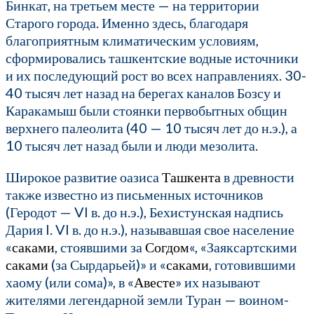
Бинкат, на третьем месте — на территории
Старого города. Именно здесь, благодаря
благоприятным климатическим условиям,
сформировались ташкентские водные источники
и их последующий рост во всех направлениях. 30-
40 тысяч лет назад на берегах каналов Бозсу и
Каракамыш были стоянки первобытных общин
верхнего палеолита (40 — 10 тысяч лет до н.э.), а
10 тысяч лет назад были и люди мезолита.
Широкое развитие оазиса
Ташкента
в древности
также известно из письменных источников
(Геродот — VI в. до н.э.), Бехистунская надпись
Дария I. VI в. до н.э.), называвшая свое население
«
саками
, стоявшими за
Согдом
«, «Заяксартскими
саками
(за Сырдарьей)» и «
саками
, готовившими
хаому (или сома)», в «
Авесте
» их называют
жителями легендарной земли Туран — воином-