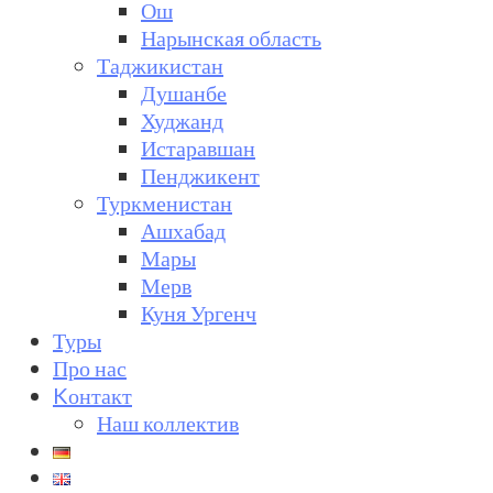
Ош
Нарынская область
Таджикистан
Душанбе
Худжанд
Истаравшан
Пенджикент
Туркменистан
Ашхабад
Мары
Мерв
Куня Ургенч
Туры
Про нас
Kонтакт
Наш коллектив