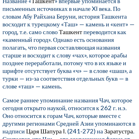
Название «
Ташкент
» впервые упоминается в
письменных источниках в начале XI века. По
словам Абу Райхана Беруни, история Ташкента
восходит к турецкому «Таш» — камень и «кент» —
город, т.е. само слово
Ташкент
переводится как
«каменный город». Однако есть основания
полагать, что первая составляющая названия
старше и восходит к слову «чах», которое арабы
позднее переработали, потому что в их языке и
шрифте отсутствует буква «ч» — в слове «шаш», а
турки — из-за соответствия отдельных букв — в
слове «таш» — камень.
Самое раннее упоминание названия Чач, которое
сегодня открыто наукой, относится к 262 г. н.э.
Оно относится к горам Чач, которые вместе с
другими регионами Средней Азии упоминаются в
надписи
Царя Шапура I.
(241-272) на
Заратустра
.
Считается, что Чач — это сокращенная форма от