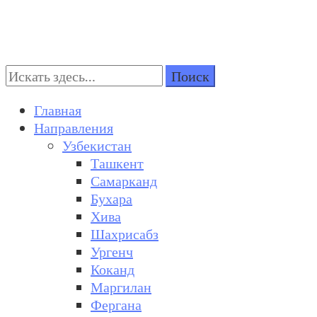
Поиск:
Turkestan Travel
Discover Central Asia
Главная
Направления
Узбекистан
Ташкент
Самарканд
Бухара
Хива
Шахрисабз
Ургенч
Коканд
Маргилан
Фергана