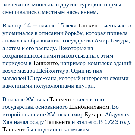
завоевания монголы и другие турецкие нормы
смешивались с местным населением.
В конце 14 — начале 15 века
Ташкент
очень часто
упоминался в описании борьбы, которая привела
сначала к образованию государства Амир Темура,
а затем к его распаду. Некоторые из
сохранившихся памятников связаны с этим
периодом в
Ташкенте
, например, комплекс зданий
возле мазара Шейхонтаур. Один из них —
мавзолей Юнус-хана, который интересен своими
каменными полуколоннами внутри.
В начале XVI века
Ташкент
стал частью
государства, основанного
Шайбаниханом
. Во
второй половине XVI века эмир
Бухары
Абдуллах
Хан начал осаду
Ташкента
и взял его. В 1723 году
Ташкент
был подчинен калмыкам.