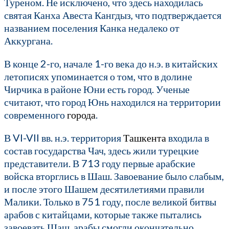
Туреном. Не исключено, что здесь находилась
святая Канха Авеста Кангдыз, что подтверждается
названием поселения Канка недалеко от
Аккургана.
В конце 2-го, начале 1-го века до н.э. в китайских
летописях упоминается о том, что в долине
Чирчика в районе Юни есть город. Ученые
считают, что город Юнь находился на территории
современного
города
.
В VI-VII вв. н.э. территория
Ташкента
входила в
состав государства Чач, здесь жили турецкие
представители. В 713 году первые арабские
войска вторглись в Шаш. Завоевание было слабым,
и после этого Шашем десятилетиями правили
Малики. Только в 751 году, после великой битвы
арабов с китайцами, которые также пытались
завоевать Шаш, арабы смогли окончательно