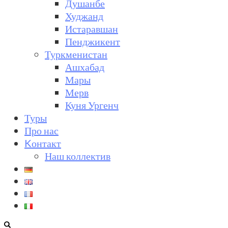
Душанбе
Худжанд
Истаравшан
Пенджикент
Туркменистан
Ашхабад
Мары
Мерв
Куня Ургенч
Туры
Про нас
Kонтакт
Наш коллектив