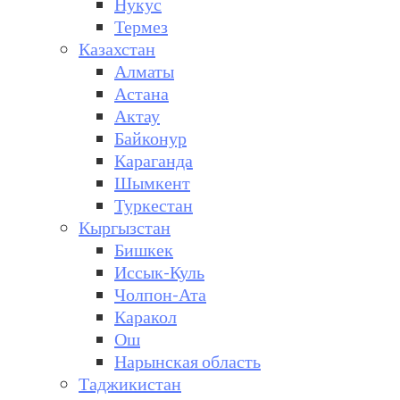
Нукус
Термез
Казахстан
Алматы
Астана
Актау
Байконур
Караганда
Шымкент
Туркестан
Кыргызстан
Бишкек
Иссык-Куль
Чолпон-Ата
Каракол
Ош
Нарынская область
Таджикистан