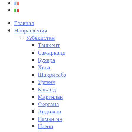
Главная
Направления
Узбекистан
Ташкент
Самарканд
Бухара
Хива
Шахрисабз
Ургенч
Коканд
Маргилан
Фергана
Андижан
Наманган
Навои