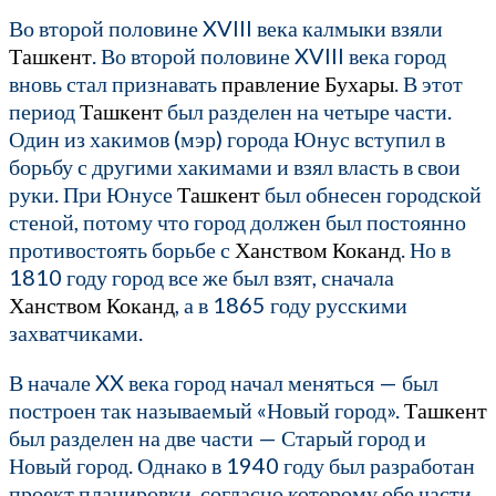
Во второй половине XVIII века калмыки взяли
Ташкент
. Во второй половине XVIII века город
вновь стал признавать
правление
Бухары
. В этот
период
Ташкент
был разделен на четыре части.
Один из хакимов (мэр) города Юнус вступил в
борьбу с другими хакимами и взял власть в свои
руки. При Юнусе
Ташкент
был обнесен городской
стеной, потому что город должен был постоянно
противостоять борьбе с
Ханством
Коканд
. Но в
1810 году город все же был взят, сначала
Ханством
Коканд
, а в 1865 году русскими
захватчиками.
В начале XX века город начал меняться — был
построен так называемый «Новый город».
Ташкент
был разделен на две части — Старый город и
Новый город. Однако в 1940 году был разработан
проект планировки, согласно которому обе части