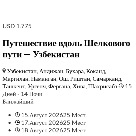
USD
1.775
Путешествие вдоль Шелкового
пути — Узбекистан
Узбекистан
,
Андижан
,
Бухара
,
Коканд
,
Маргилан
,
Наманган
,
Ош
,
Риштан
,
Самарканд
,
Ташкент
,
Ургенч
,
Фергана
,
Хива
,
Шахрисабз
15
Дней
- 14 Ночи
Ближайший
15.Август 2026
25 Mест
17.Август 2026
25 Mест
18.Август 2026
25 Mест