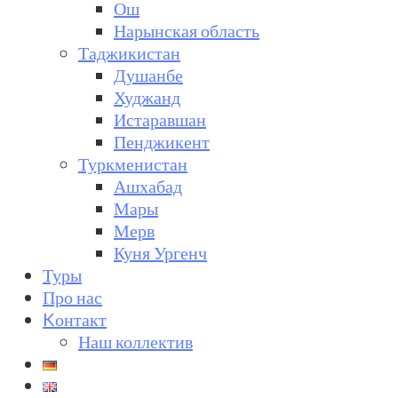
Ош
Нарынская область
Таджикистан
Душанбе
Худжанд
Истаравшан
Пенджикент
Туркменистан
Ашхабад
Мары
Мерв
Куня Ургенч
Туры
Про нас
Kонтакт
Наш коллектив