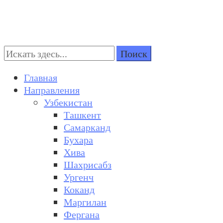
Поиск:
Turkestan Travel
Discover Central Asia
Главная
Направления
Узбекистан
Ташкент
Самарканд
Бухара
Хива
Шахрисабз
Ургенч
Коканд
Маргилан
Фергана