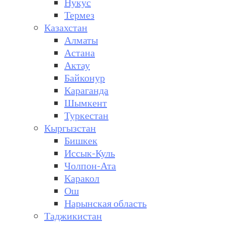
Нукус
Термез
Казахстан
Алматы
Астана
Актау
Байконур
Караганда
Шымкент
Туркестан
Кыргызстан
Бишкек
Иссык-Куль
Чолпон-Ата
Каракол
Ош
Нарынская область
Таджикистан