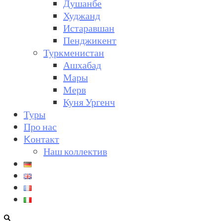
Душанбе
Худжанд
Истаравшан
Пенджикент
Туркменистан
Ашхабад
Мары
Мерв
Куня Ургенч
Туры
Про нас
Kонтакт
Наш коллектив