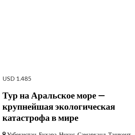
USD
1.485
Тур на Аральское море —
крупнейшая экологическая
катастрофа в мире
Узбекистан
,
Бухара
,
Нукус
,
Самарканд
,
Ташкент
,