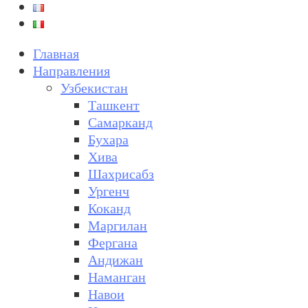
Главная
Направления
Узбекистан
Ташкент
Самарканд
Бухара
Хива
Шахрисабз
Ургенч
Коканд
Маргилан
Фергана
Андижан
Наманган
Навои