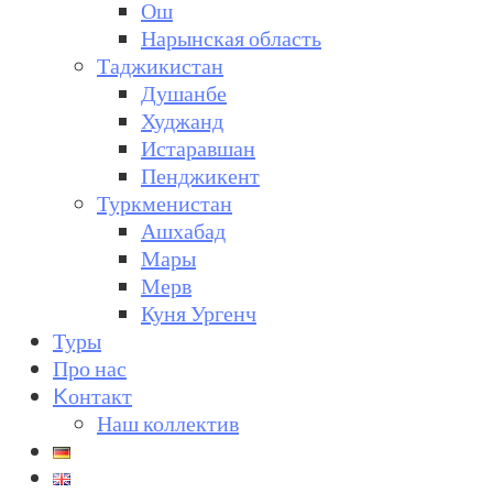
Ош
Нарынская область
Таджикистан
Душанбе
Худжанд
Истаравшан
Пенджикент
Туркменистан
Ашхабад
Мары
Мерв
Куня Ургенч
Туры
Про нас
Kонтакт
Наш коллектив