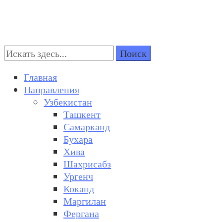
Поиск:
Turkestan Travel
Discover Central Asia
Главная
Направления
Узбекистан
Ташкент
Самарканд
Бухара
Хива
Шахрисабз
Ургенч
Коканд
Маргилан
Фергана