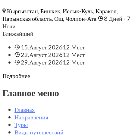
Кыргызстан
,
Бишкек
,
Иссык-Куль
,
Каракол
,
Нарынская область
,
Ош
,
Чолпон-Ата
8 Дней
- 7
Ночи
Ближайший
15.Август 2026
12 Mест
22.Август 2026
12 Mест
29.Август 2026
12 Mест
Подробнее
Главное меню
Главная
Направления
Туры
Виды путешествий