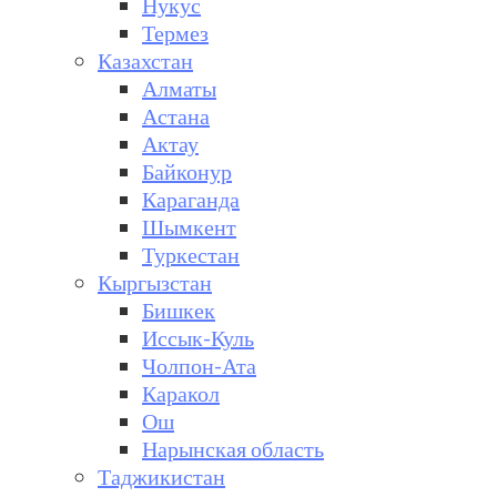
Нукус
Термез
Казахстан
Алматы
Астана
Актау
Байконур
Караганда
Шымкент
Туркестан
Кыргызстан
Бишкек
Иссык-Куль
Чолпон-Ата
Каракол
Ош
Нарынская область
Таджикистан