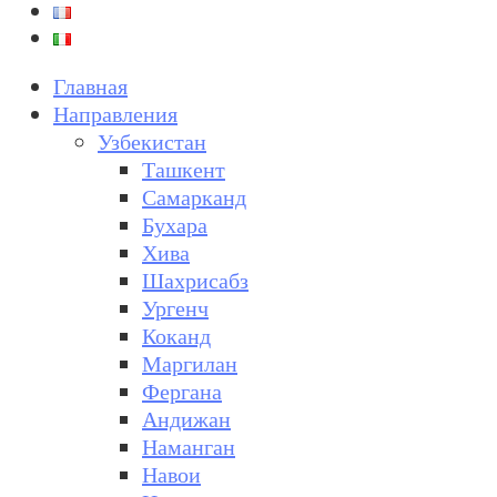
Главная
Направления
Узбекистан
Ташкент
Самарканд
Бухара
Хива
Шахрисабз
Ургенч
Коканд
Маргилан
Фергана
Андижан
Наманган
Навои