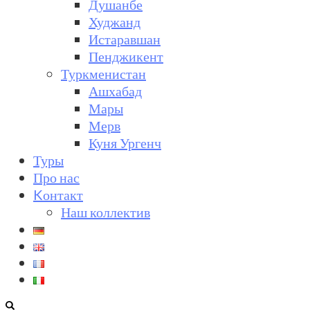
Душанбе
Худжанд
Истаравшан
Пенджикент
Туркменистан
Ашхабад
Мары
Мерв
Куня Ургенч
Туры
Про нас
Kонтакт
Наш коллектив