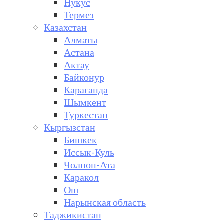
Нукус
Термез
Казахстан
Алматы
Астана
Актау
Байконур
Караганда
Шымкент
Туркестан
Кыргызстан
Бишкек
Иссык-Куль
Чолпон-Ата
Каракол
Ош
Нарынская область
Таджикистан