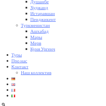
Душанбе
Худжанд
Истаравшан
Пенджикент
Туркменистан
Ашхабад
Мары
Мерв
Куня Ургенч
Туры
Про нас
Kонтакт
Наш коллектив