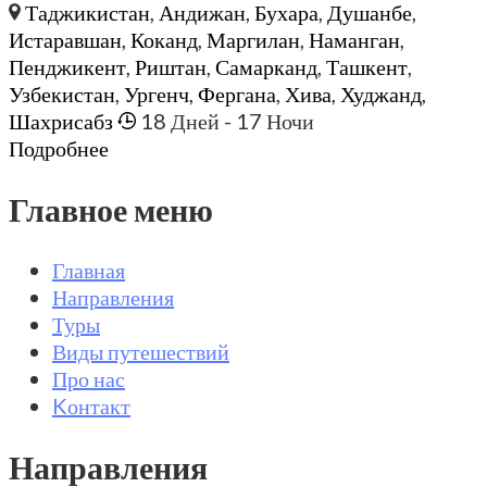
Таджикистан
,
Андижан
,
Бухара
,
Душанбе
,
Истаравшан
,
Коканд
,
Маргилан
,
Наманган
,
Пенджикент
,
Риштан
,
Самарканд
,
Ташкент
,
Узбекистан
,
Ургенч
,
Фергана
,
Хива
,
Худжанд
,
Шахрисабз
18 Дней
- 17 Ночи
Подробнее
Главное меню
Главная
Направления
Туры
Виды путешествий
Про нас
Kонтакт
Направления