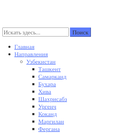
Поиск:
Turkestan Travel
Discover Central Asia
Главная
Направления
Узбекистан
Ташкент
Самарканд
Бухара
Хива
Шахрисабз
Ургенч
Коканд
Маргилан
Фергана