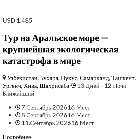
USD
1.485
Тур на Аральское море —
крупнейшая экологическая
катастрофа в мире
Узбекистан
,
Бухара
,
Нукус
,
Самарканд
,
Ташкент
,
Ургенч
,
Хива
,
Шахрисабз
13 Дней
- 12 Ночи
Ближайший
7.Сентябрь 2026
16 Mест
8.Сентябрь 2026
16 Mест
11.Сентябрь 2026
16 Mест
Подробнее