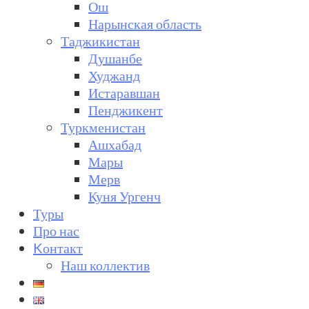
Ош
Нарынская область
Таджикистан
Душанбе
Худжанд
Истаравшан
Пенджикент
Туркменистан
Ашхабад
Мары
Мерв
Куня Ургенч
Туры
Про нас
Kонтакт
Наш коллектив