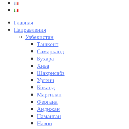
Главная
Направления
Узбекистан
Ташкент
Самарканд
Бухара
Хива
Шахрисабз
Ургенч
Коканд
Маргилан
Фергана
Андижан
Наманган
Навои