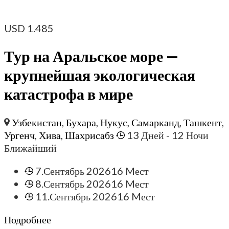
USD
1.485
Тур на Аральское море —
крупнейшая экологическая
катастрофа в мире
Узбекистан
,
Бухара
,
Нукус
,
Самарканд
,
Ташкент
,
Ургенч
,
Хива
,
Шахрисабз
13 Дней
- 12 Ночи
Ближайший
7.Сентябрь 2026
16 Mест
8.Сентябрь 2026
16 Mест
11.Сентябрь 2026
16 Mест
Подробнее