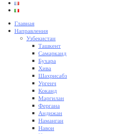
Главная
Направления
Узбекистан
Ташкент
Самарканд
Бухара
Хива
Шахрисабз
Ургенч
Коканд
Маргилан
Фергана
Андижан
Наманган
Навои