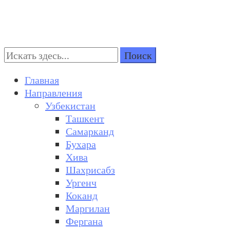
Поиск:
Turkestan Travel
Discover Central Asia
Главная
Направления
Узбекистан
Ташкент
Самарканд
Бухара
Хива
Шахрисабз
Ургенч
Коканд
Маргилан
Фергана