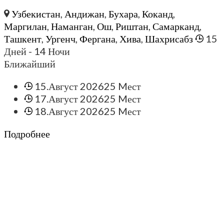
Узбекистан
,
Андижан
,
Бухара
,
Коканд
,
Маргилан
,
Наманган
,
Ош
,
Риштан
,
Самарканд
,
Ташкент
,
Ургенч
,
Фергана
,
Хива
,
Шахрисабз
15
Дней
- 14 Ночи
Ближайший
15.Август 2026
25 Mест
17.Август 2026
25 Mест
18.Август 2026
25 Mест
Подробнее