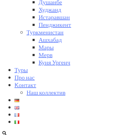
Душанбе
Худжанд
Истаравшан
Пенджикент
Туркменистан
Ашхабад
Мары
Мерв
Куня Ургенч
Туры
Про нас
Kонтакт
Наш коллектив