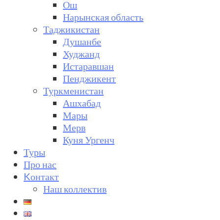
Ош
Нарынская область
Таджикистан
Душанбе
Худжанд
Истаравшан
Пенджикент
Туркменистан
Ашхабад
Мары
Мерв
Куня Ургенч
Туры
Про нас
Kонтакт
Наш коллектив