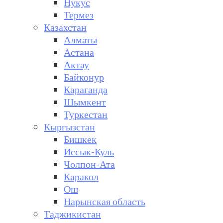
Нукус
Термез
Казахстан
Алматы
Астана
Актау
Байконур
Караганда
Шымкент
Туркестан
Кыргызстан
Бишкек
Иссык-Куль
Чолпон-Ата
Каракол
Ош
Нарынская область
Таджикистан