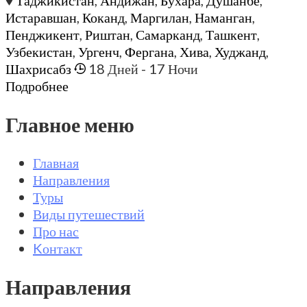
Таджикистан
,
Андижан
,
Бухара
,
Душанбе
,
Истаравшан
,
Коканд
,
Маргилан
,
Наманган
,
Пенджикент
,
Риштан
,
Самарканд
,
Ташкент
,
Узбекистан
,
Ургенч
,
Фергана
,
Хива
,
Худжанд
,
Шахрисабз
18 Дней
- 17 Ночи
Подробнее
Главное меню
Главная
Направления
Туры
Виды путешествий
Про нас
Kонтакт
Направления