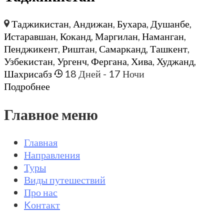
Таджикистан
,
Андижан
,
Бухара
,
Душанбе
,
Истаравшан
,
Коканд
,
Маргилан
,
Наманган
,
Пенджикент
,
Риштан
,
Самарканд
,
Ташкент
,
Узбекистан
,
Ургенч
,
Фергана
,
Хива
,
Худжанд
,
Шахрисабз
18 Дней
- 17 Ночи
Подробнее
Главное меню
Главная
Направления
Туры
Виды путешествий
Про нас
Kонтакт