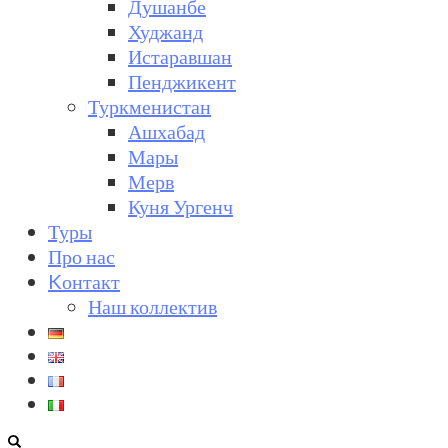
Душанбе
Худжанд
Истаравшан
Пенджикент
Туркменистан
Ашхабад
Мары
Мерв
Куня Ургенч
Туры
Про нас
Kонтакт
Наш коллектив