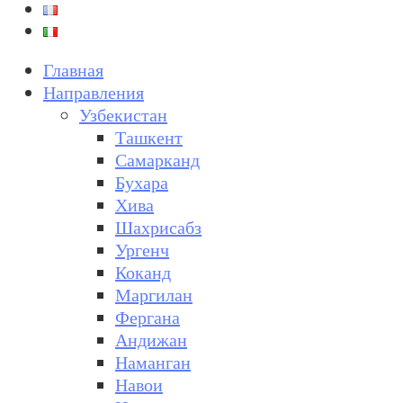
Главная
Направления
Узбекистан
Ташкент
Самарканд
Бухара
Хива
Шахрисабз
Ургенч
Коканд
Маргилан
Фергана
Андижан
Наманган
Навои