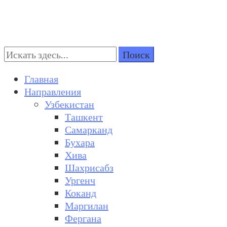
Поиск:
Turkestan Travel
Discover Central Asia
Главная
Направления
Узбекистан
Ташкент
Самарканд
Бухара
Хива
Шахрисабз
Ургенч
Коканд
Маргилан
Фергана