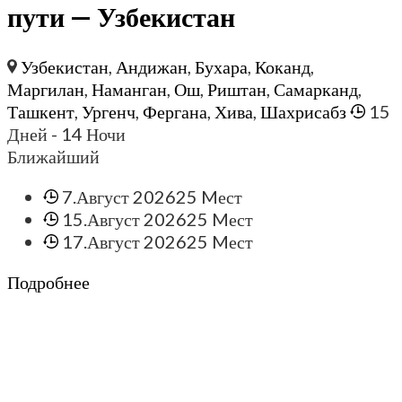
пути — Узбекистан
Узбекистан
,
Андижан
,
Бухара
,
Коканд
,
Маргилан
,
Наманган
,
Ош
,
Риштан
,
Самарканд
,
Ташкент
,
Ургенч
,
Фергана
,
Хива
,
Шахрисабз
15
Дней
- 14 Ночи
Ближайший
7.Август 2026
25 Mест
15.Август 2026
25 Mест
17.Август 2026
25 Mест
Подробнее