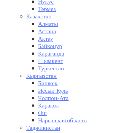
Нукус
Термез
Казахстан
Алматы
Астана
Актау
Байконур
Караганда
Шымкент
Туркестан
Кыргызстан
Бишкек
Иссык-Куль
Чолпон-Ата
Каракол
Ош
Нарынская область
Таджикистан