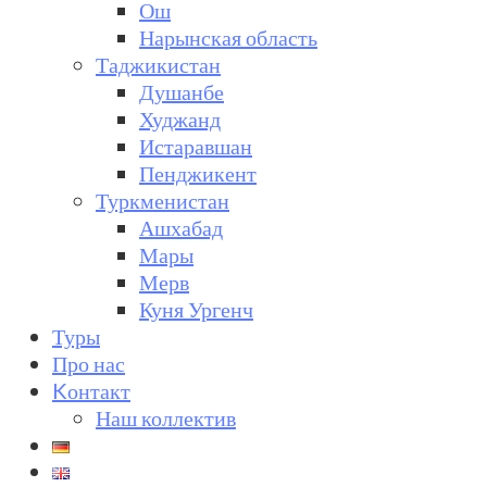
Ош
Нарынская область
Таджикистан
Душанбе
Худжанд
Истаравшан
Пенджикент
Туркменистан
Ашхабад
Мары
Мерв
Куня Ургенч
Туры
Про нас
Kонтакт
Наш коллектив