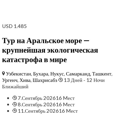
USD
1.485
Тур на Аральское море —
крупнейшая экологическая
катастрофа в мире
Узбекистан
,
Бухара
,
Нукус
,
Самарканд
,
Ташкент
,
Ургенч
,
Хива
,
Шахрисабз
13 Дней
- 12 Ночи
Ближайший
7.Сентябрь 2026
16 Mест
8.Сентябрь 2026
16 Mест
11.Сентябрь 2026
16 Mест