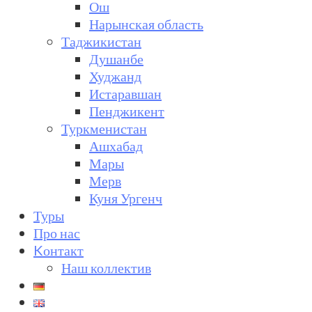
Ош
Нарынская область
Таджикистан
Душанбе
Худжанд
Истаравшан
Пенджикент
Туркменистан
Ашхабад
Мары
Мерв
Куня Ургенч
Туры
Про нас
Kонтакт
Наш коллектив