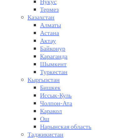
Нукус
Термез
Казахстан
Алматы
Астана
Актау
Байконур
Караганда
Шымкент
Туркестан
Кыргызстан
Бишкек
Иссык-Куль
Чолпон-Ата
Каракол
Ош
Нарынская область
Таджикистан