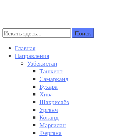
Поиск:
Turkestan Travel
Discover Central Asia
Главная
Направления
Узбекистан
Ташкент
Самарканд
Бухара
Хива
Шахрисабз
Ургенч
Коканд
Маргилан
Фергана