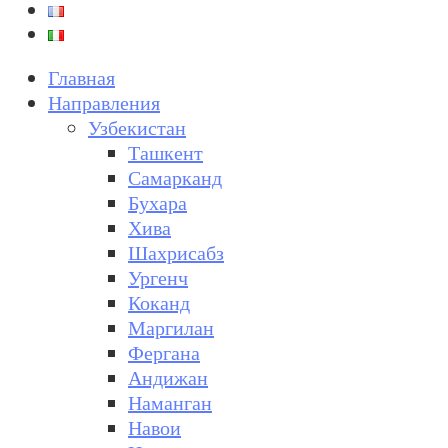
Главная
Направления
Узбекистан
Ташкент
Самарканд
Бухара
Хива
Шахрисабз
Ургенч
Коканд
Маргилан
Фергана
Андижан
Наманган
Навои