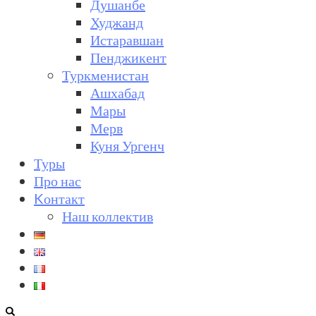
Душанбе
Худжанд
Истаравшан
Пенджикент
Туркменистан
Ашхабад
Мары
Мерв
Куня Ургенч
Туры
Про нас
Kонтакт
Наш коллектив