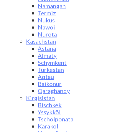
Namangan
Termiz
Nukus
Nawoi
Nurota
Kasachstan
Astana
Almaty
Schymkent
Turkestan
Aqtau
Baikonur
Qaraghandy
Kirgisistan
Bischkek
Yssykköl
Tscholponata
Karakol