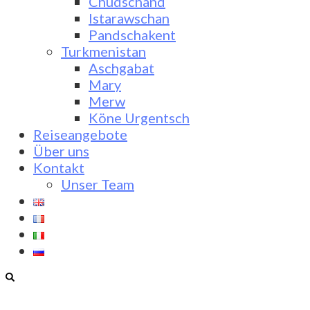
Chudschand
Istarawschan
Pandschakent
Turkmenistan
Aschgabat
Mary
Merw
Köne Urgentsch
Reiseangebote
Über uns
Kontakt
Unser Team