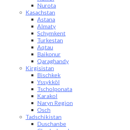
Nurota
Kasachstan
Astana
Almaty
Schymkent
Turkestan
Aqtau
Baikonur
Qaraghandy
Kirgisistan
Bischkek
Yssykköl
Tscholponata
Karakol
Naryn Region
Osch
Tadschikistan
Duschanbe