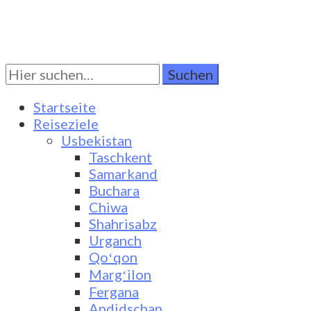
Suchen
Turkestan Travel
Discover Central Asia
Sie
nach:
Startseite
Reiseziele
Usbekistan
Taschkent
Samarkand
Buchara
Chiwa
Shahrisabz
Urganch
Qoʻqon
Margʻilon
Fergana
Andidschan