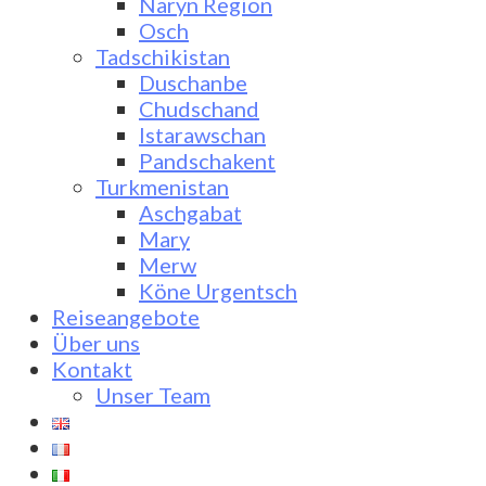
Naryn Region
Osch
Tadschikistan
Duschanbe
Chudschand
Istarawschan
Pandschakent
Turkmenistan
Aschgabat
Mary
Merw
Köne Urgentsch
Reiseangebote
Über uns
Kontakt
Unser Team