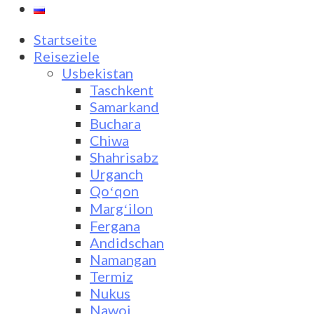
Startseite
Reiseziele
Usbekistan
Taschkent
Samarkand
Buchara
Chiwa
Shahrisabz
Urganch
Qoʻqon
Margʻilon
Fergana
Andidschan
Namangan
Termiz
Nukus
Nawoi