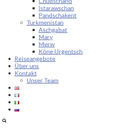
Chudschand
Istarawschan
Pandschakent
Turkmenistan
Aschgabat
Mary
Merw
Köne Urgentsch
Reiseangebote
Über uns
Kontakt
Unser Team