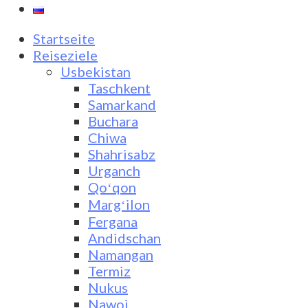
Startseite
Reiseziele
Usbekistan
Taschkent
Samarkand
Buchara
Chiwa
Shahrisabz
Urganch
Qoʻqon
Margʻilon
Fergana
Andidschan
Namangan
Termiz
Nukus
Nawoi