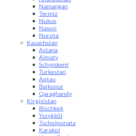
Namangan
Termiz
Nukus
Nawoi
Nurota
Kasachstan
Astana
Almaty
Schymkent
Turkestan
Aqtau
Baikonur
Qaraghandy
Kirgisistan
Bischkek
Yssykköl
Tscholponata
Karakol