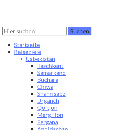
Suchen
Turkestan Travel
Discover Central Asia
Sie
nach:
Startseite
Reiseziele
Usbekistan
Taschkent
Samarkand
Buchara
Chiwa
Shahrisabz
Urganch
Qoʻqon
Margʻilon
Fergana
Andidschan