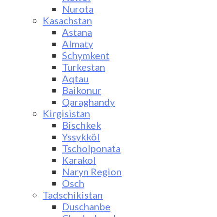
Nurota
Kasachstan
Astana
Almaty
Schymkent
Turkestan
Aqtau
Baikonur
Qaraghandy
Kirgisistan
Bischkek
Yssykköl
Tscholponata
Karakol
Naryn Region
Osch
Tadschikistan
Duschanbe