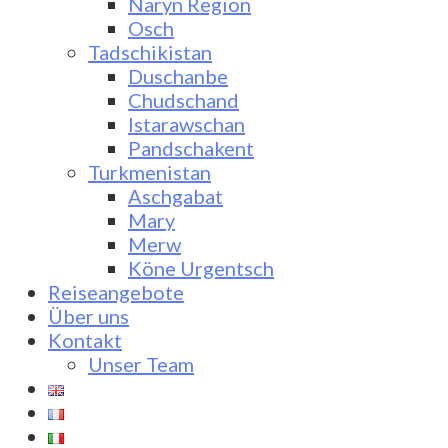
Naryn Region
Osch
Tadschikistan
Duschanbe
Chudschand
Istarawschan
Pandschakent
Turkmenistan
Aschgabat
Mary
Merw
Köne Urgentsch
Reiseangebote
Über uns
Kontakt
Unser Team