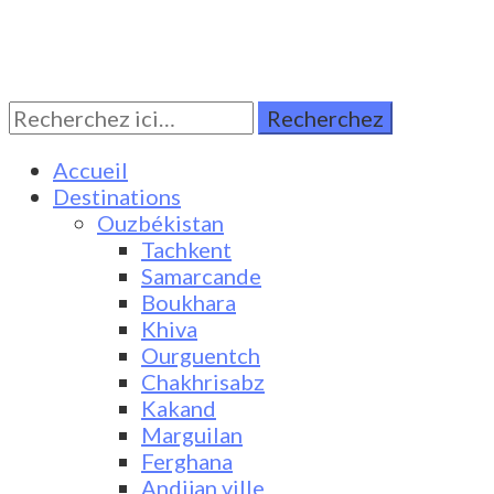
Rechercher:
Turkestan Travel
Discover Central Asia
Accueil
Destinations
Ouzbékistan
Tachkent
Samarcande
Boukhara
Khiva
Ourguentch
Chakhrisabz
Kakand
Marguilan
Ferghana
Andijan ville