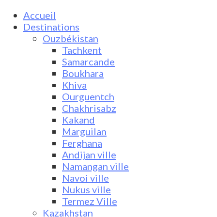
Accueil
Destinations
Ouzbékistan
Tachkent
Samarcande
Boukhara
Khiva
Ourguentch
Chakhrisabz
Kakand
Marguilan
Ferghana
Andijan ville
Namangan ville
Navoi ville
Nukus ville
Termez Ville
Kazakhstan