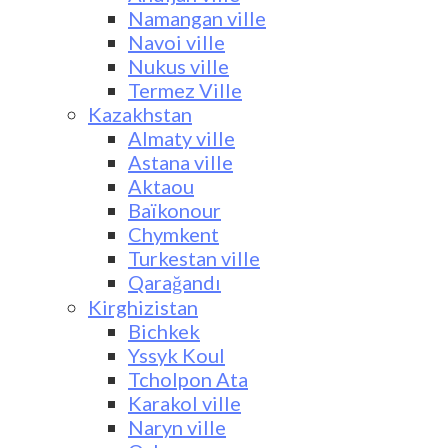
Namangan ville
Navoi ville
Nukus ville
Termez Ville
Kazakhstan
Almaty ville
Astana ville
Aktaou
Baïkonour
Chymkent
Turkestan ville
Qarağandı
Kirghizistan
Bichkek
Yssyk Koul
Tcholpon Ata
Karakol ville
Naryn ville