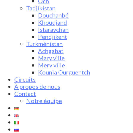
Och
Tadjikistan
Douchanbé
Khoudjand
Istaravchan
Pendjikent
Turkménistan
Achgabat
Mary ville
Merv ville
Kounia Ourguentch
Circuits
À propos de nous
Contact
Notre équipe