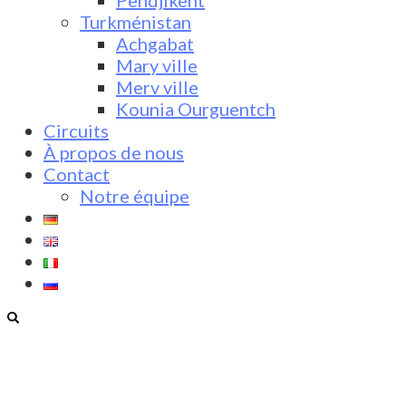
Pendjikent
Turkménistan
Achgabat
Mary ville
Merv ville
Kounia Ourguentch
Circuits
À propos de nous
Contact
Notre équipe