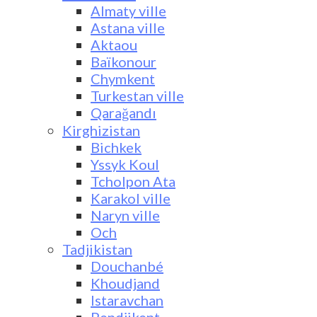
Almaty ville
Astana ville
Aktaou
Baïkonour
Chymkent
Turkestan ville
Qarağandı
Kirghizistan
Bichkek
Yssyk Koul
Tcholpon Ata
Karakol ville
Naryn ville
Och
Tadjikistan
Douchanbé
Khoudjand
Istaravchan