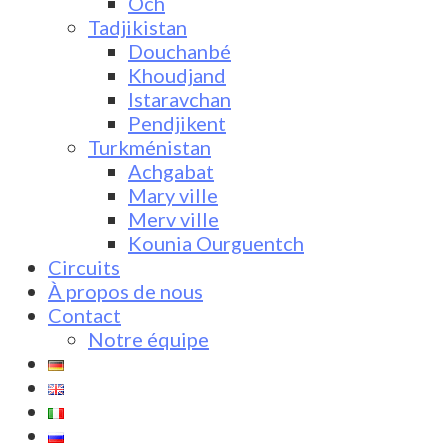
Och
Tadjikistan
Douchanbé
Khoudjand
Istaravchan
Pendjikent
Turkménistan
Achgabat
Mary ville
Merv ville
Kounia Ourguentch
Circuits
À propos de nous
Contact
Notre équipe