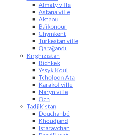
Almaty ville
Astana ville
Aktaou
Baïkonour
Chymkent
Turkestan ville
Qarağandı
Kirghizistan
Bichkek
Yssyk Koul
Tcholpon Ata
Karakol ville
Naryn ville
Och
Tadjikistan
Douchanbé
Khoudjand
Istaravchan