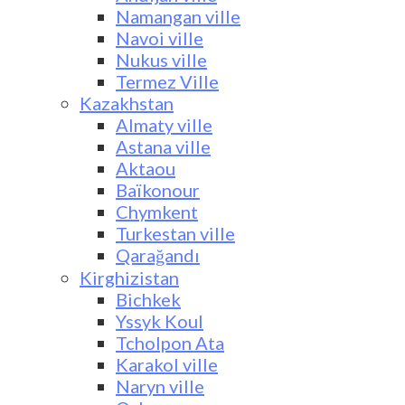
Namangan ville
Navoi ville
Nukus ville
Termez Ville
Kazakhstan
Almaty ville
Astana ville
Aktaou
Baïkonour
Chymkent
Turkestan ville
Qarağandı
Kirghizistan
Bichkek
Yssyk Koul
Tcholpon Ata
Karakol ville
Naryn ville