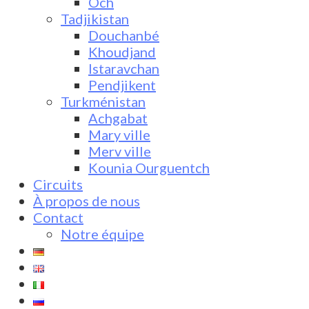
Och
Tadjikistan
Douchanbé
Khoudjand
Istaravchan
Pendjikent
Turkménistan
Achgabat
Mary ville
Merv ville
Kounia Ourguentch
Circuits
À propos de nous
Contact
Notre équipe