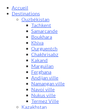
Accueil
Destinations
Ouzbékistan
Tachkent
Samarcande
Boukhara
Khiva
Ourguentch
Chakhrisabz
Kakand
Marguilan
Ferghana
Andijan ville
Namangan ville
Navoi ville
Nukus ville
Termez Ville
Kazakhstan