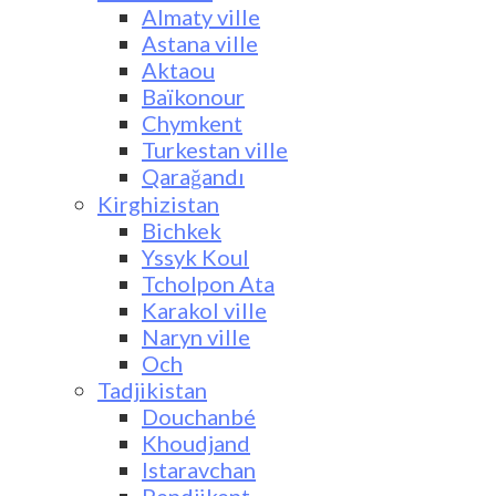
Almaty ville
Astana ville
Aktaou
Baïkonour
Chymkent
Turkestan ville
Qarağandı
Kirghizistan
Bichkek
Yssyk Koul
Tcholpon Ata
Karakol ville
Naryn ville
Och
Tadjikistan
Douchanbé
Khoudjand
Istaravchan