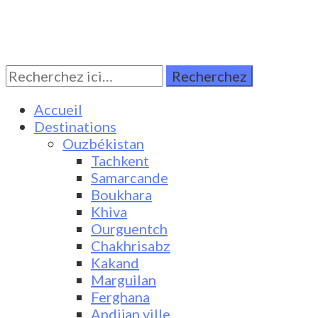
Rechercher:
Turkestan Travel
Discover Central Asia
Accueil
Destinations
Ouzbékistan
Tachkent
Samarcande
Boukhara
Khiva
Ourguentch
Chakhrisabz
Kakand
Marguilan
Ferghana
Andijan ville