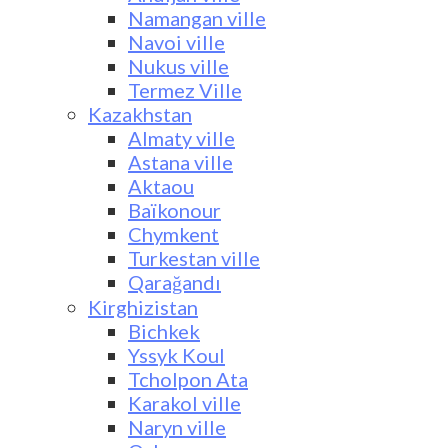
Namangan ville
Navoi ville
Nukus ville
Termez Ville
Kazakhstan
Almaty ville
Astana ville
Aktaou
Baïkonour
Chymkent
Turkestan ville
Qarağandı
Kirghizistan
Bichkek
Yssyk Koul
Tcholpon Ata
Karakol ville
Naryn ville