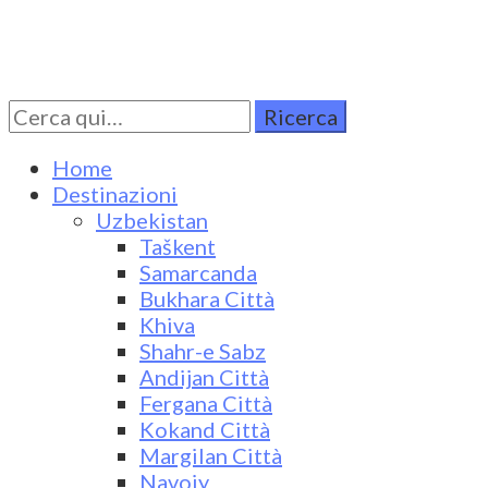
Cerca
Turkestan Travel
Discover Central Asia
per:
Home
Destinazioni
Uzbekistan
Taškent
Samarcanda
Bukhara Città
Khiva
Shahr-e Sabz
Andijan Città
Fergana Città
Kokand Città
Margilan Città
Navoiy