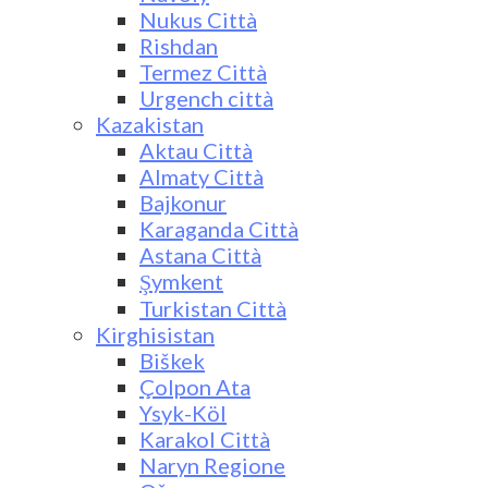
Nukus Città
Rishdan
Termez Città
Urgench città
Kazakistan
Aktau Città
Almaty Città
Bajkonur
Karaganda Città
Astana Città
Şymkent
Turkistan Città
Kirghisistan
Biškek
Çolpon Ata
Ysyk-Köl
Karakol Città
Naryn Regione