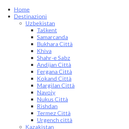
Home
Destinazioni
Uzbekistan
Taškent
Samarcanda
Bukhara Città
Khiva
Shahr-e Sabz
Andijan Città
Fergana Città
Kokand Città
Margilan Città
Navoiy
Nukus Città
Rishdan
Termez Città
Urgench città
Kazakistan