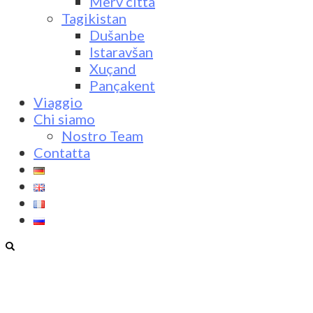
Merv città
Tagikistan
Dušanbe
Istaravšan
Xuçand
Pançakent
Viaggio
Chi siamo
Nostro Team
Contatta