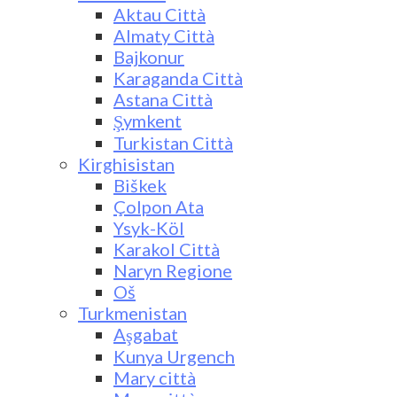
Aktau Città
Almaty Città
Bajkonur
Karaganda Città
Astana Città
Şymkent
Turkistan Città
Kirghisistan
Biškek
Çolpon Ata
Ysyk-Köl
Karakol Città
Naryn Regione
Oš
Turkmenistan
Aşgabat
Kunya Urgench
Mary città