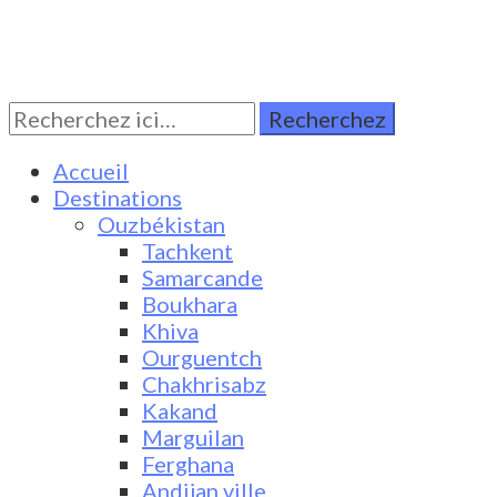
Rechercher:
Turkestan Travel
Discover Central Asia
Accueil
Destinations
Ouzbékistan
Tachkent
Samarcande
Boukhara
Khiva
Ourguentch
Chakhrisabz
Kakand
Marguilan
Ferghana
Andijan ville