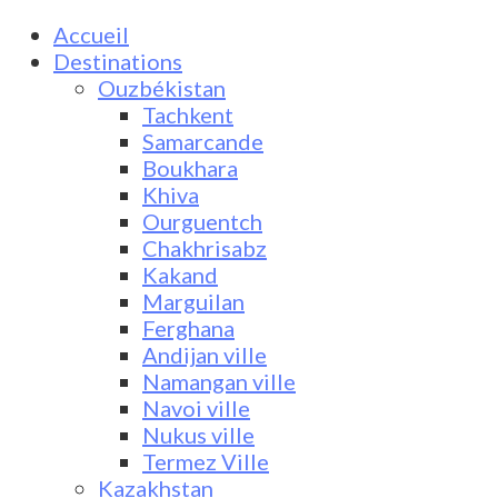
Accueil
Destinations
Ouzbékistan
Tachkent
Samarcande
Boukhara
Khiva
Ourguentch
Chakhrisabz
Kakand
Marguilan
Ferghana
Andijan ville
Namangan ville
Navoi ville
Nukus ville
Termez Ville
Kazakhstan