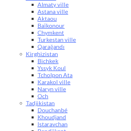
Almaty ville
Astana ville
Aktaou
Baïkonour
Chymkent
Turkestan ville
Qarağandı
Kirghizistan
Bichkek
Yssyk Koul
Tcholpon Ata
Karakol ville
Naryn ville
Och
Tadjikistan
Douchanbé
Khoudjand
Istaravchan