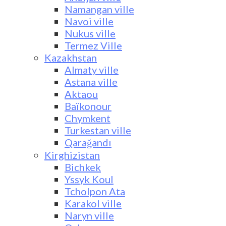
Namangan ville
Navoi ville
Nukus ville
Termez Ville
Kazakhstan
Almaty ville
Astana ville
Aktaou
Baïkonour
Chymkent
Turkestan ville
Qarağandı
Kirghizistan
Bichkek
Yssyk Koul
Tcholpon Ata
Karakol ville
Naryn ville