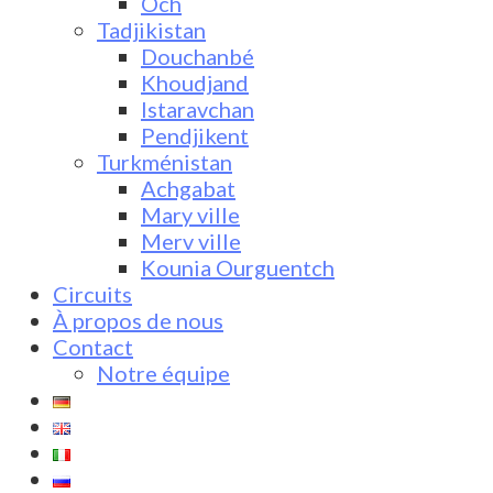
Och
Tadjikistan
Douchanbé
Khoudjand
Istaravchan
Pendjikent
Turkménistan
Achgabat
Mary ville
Merv ville
Kounia Ourguentch
Circuits
À propos de nous
Contact
Notre équipe