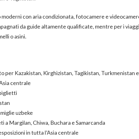
moderni con aria condizionata, fotocamere e videocamere dig
ompagnati da guide altamente qualificate, mentre per i viagg
lli o asini.
to per Kazakistan, Kirghizistan, Tagikistan, Turkmenistan 
’Asia centrale
iglietti
stan
amiglie uzbeke
ppeti a Margilan, Chiwa, Buchara e Samarcanda
esposizioni in tutta l’Asia centrale