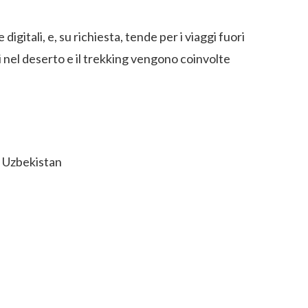
itali, e, su richiesta, tende per i viaggi fuori
i nel deserto e il trekking vengono coinvolte
e Uzbekistan