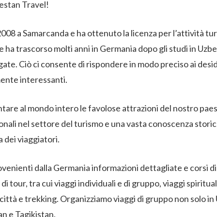
estan Travel!
008 a Samarcanda e ha ottenuto la licenza per l’attività turi
re ha trascorso molti anni in Germania dopo gli studi in Uzbe
ate. Ciò ci consente di rispondere in modo preciso ai desider
mente interessanti.
tare al mondo intero le favolose attrazioni del nostro paese 
nali nel settore del turismo e una vasta conoscenza storica,
dei viaggiatori.
rovenienti dalla Germania informazioni dettagliate e corsi 
tour, tra cui viaggi individuali e di gruppo, viaggi spirituali, 
a città e trekking. Organizziamo viaggi di gruppo non solo in
n e Tagikistan.