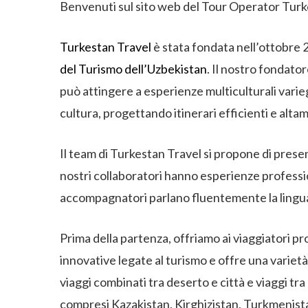
Benvenuti sul sito web del Tour Operator Turk
Turkestan Travel
è stata fondata nell’ottobre 2
del Turismo dell’Uzbekistan
. Il nostro fondato
può attingere a esperienze multiculturali varieg
cultura, progettando itinerari efficienti e alta
Il team di Turkestan Travel si propone di presen
nostri collaboratori hanno esperienze professio
accompagnatori parlano fluentemente la lingua 
Prima della partenza, offriamo ai viaggiatori p
innovative legate al turismo e offre una varietà di 
viaggi combinati tra deserto e città e viaggi tr
compresi Kazakistan, Kirghizistan, Turkmenista