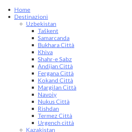
Home
Destinazioni
Uzbekistan
Taškent
Samarcanda
Bukhara Città
Khiva
Shahr-e Sabz
Andijan Città
Fergana Città
Kokand Città
Margilan Città
Navoiy
Nukus Città
Rishdan
Termez Città
Urgench città
Kazakistan