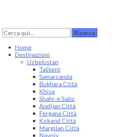
Cerca
Turkestan Travel
Discover Central Asia
per:
Home
Destinazioni
Uzbekistan
Taškent
Samarcanda
Bukhara Città
Khiva
Shahr-e Sabz
Andijan Città
Fergana Città
Kokand Città
Margilan Città
Navoiy