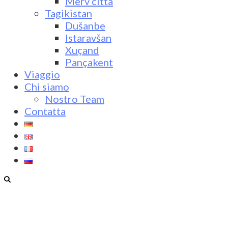
Merv città
Tagikistan
Dušanbe
Istaravšan
Xuçand
Pançakent
Viaggio
Chi siamo
Nostro Team
Contatta