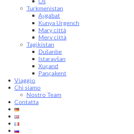
Oš
Turkmenistan
Aşgabat
Kunya Urgench
Mary città
Merv città
Tagikistan
Dušanbe
Istaravšan
Xuçand
Pançakent
Viaggio
Chi siamo
Nostro Team
Contatta