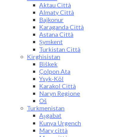
Aktau Città
Almaty Città
Bajkonur
Karaganda Città
Astana Città
Şymkent
Turkistan Città
Kirghisistan
Biškek
Çolpon Ata
Ysyk-Köl
Karakol Città
Naryn Regione
Oš
Turkmenistan
Aşgabat
Kunya Urgench
Mary città