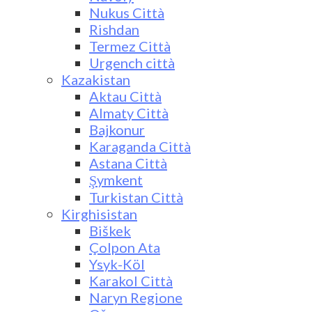
Nukus Città
Rishdan
Termez Città
Urgench città
Kazakistan
Aktau Città
Almaty Città
Bajkonur
Karaganda Città
Astana Città
Şymkent
Turkistan Città
Kirghisistan
Biškek
Çolpon Ata
Ysyk-Köl
Karakol Città
Naryn Regione