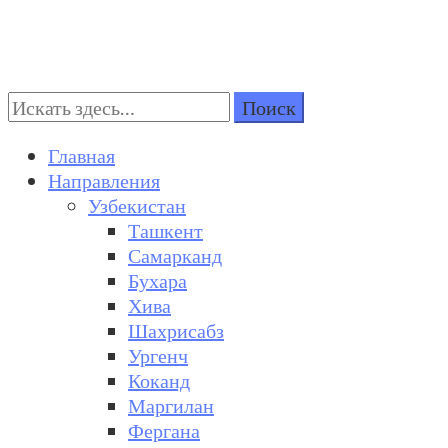
Поиск:
Turkestan Travel
Discover Central Asia
Главная
Направления
Узбекистан
Ташкент
Самарканд
Бухара
Хива
Шахрисабз
Ургенч
Коканд
Маргилан
Фергана