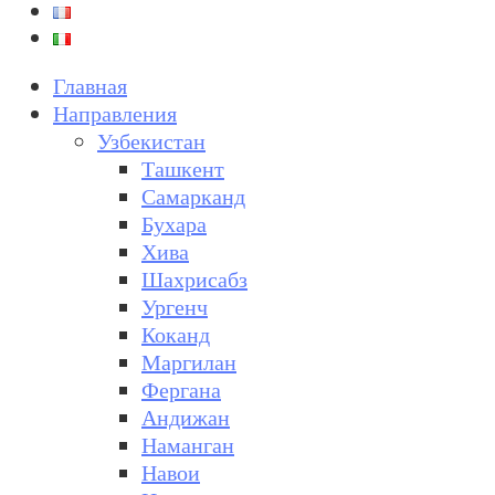
Главная
Направления
Узбекистан
Ташкент
Самарканд
Бухара
Хива
Шахрисабз
Ургенч
Коканд
Маргилан
Фергана
Андижан
Наманган
Навои