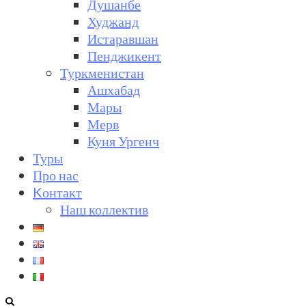
Душанбе
Худжанд
Истаравшан
Пенджикент
Туркменистан
Ашхабад
Мары
Мерв
Куня Ургенч
Туры
Про нас
Kонтакт
Наш коллектив