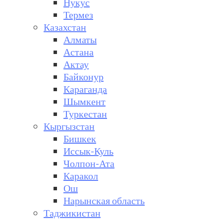
Нукус
Термез
Казахстан
Алматы
Астана
Актау
Байконур
Караганда
Шымкент
Туркестан
Кыргызстан
Бишкек
Иссык-Куль
Чолпон-Ата
Каракол
Ош
Нарынская область
Таджикистан