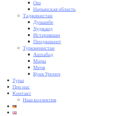
Ош
Нарынская область
Таджикистан
Душанбе
Худжанд
Истаравшан
Пенджикент
Туркменистан
Ашхабад
Мары
Мерв
Куня Ургенч
Туры
Про нас
Kонтакт
Наш коллектив