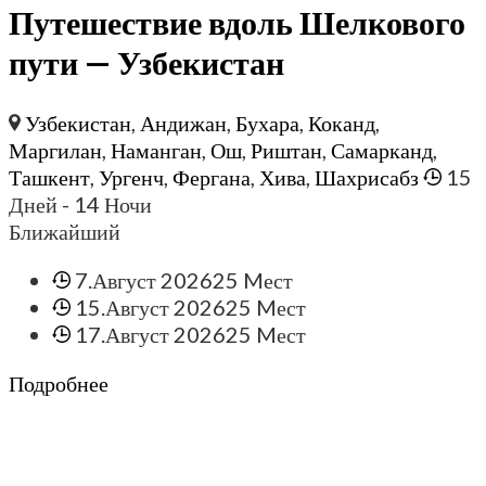
Путешествие вдоль Шелкового
пути — Узбекистан
Узбекистан
,
Андижан
,
Бухара
,
Коканд
,
Маргилан
,
Наманган
,
Ош
,
Риштан
,
Самарканд
,
Ташкент
,
Ургенч
,
Фергана
,
Хива
,
Шахрисабз
15
Дней
- 14 Ночи
Ближайший
7.Август 2026
25 Mест
15.Август 2026
25 Mест
17.Август 2026
25 Mест
Подробнее