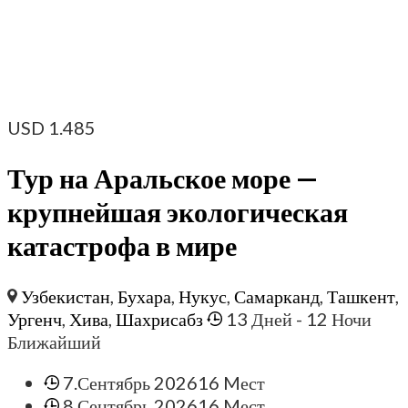
USD
1.485
Тур на Аральское море —
крупнейшая экологическая
катастрофа в мире
Узбекистан
,
Бухара
,
Нукус
,
Самарканд
,
Ташкент
,
Ургенч
,
Хива
,
Шахрисабз
13 Дней
- 12 Ночи
Ближайший
7.Сентябрь 2026
16 Mест
8.Сентябрь 2026
16 Mест