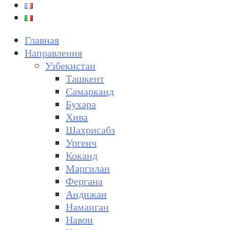
Главная
Направления
Узбекистан
Ташкент
Самарканд
Бухара
Хива
Шахрисабз
Ургенч
Коканд
Маргилан
Фергана
Андижан
Наманган
Навои