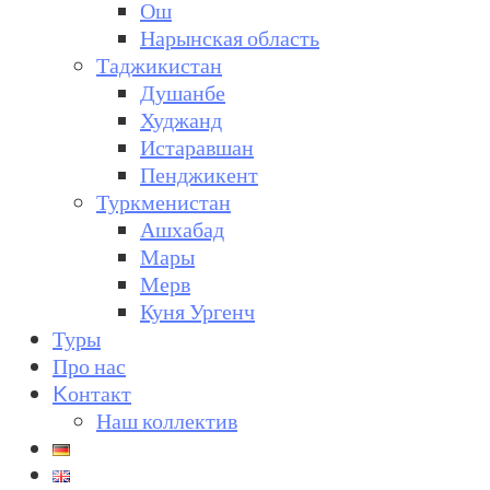
Ош
Нарынская область
Таджикистан
Душанбе
Худжанд
Истаравшан
Пенджикент
Туркменистан
Ашхабад
Мары
Мерв
Куня Ургенч
Туры
Про нас
Kонтакт
Наш коллектив