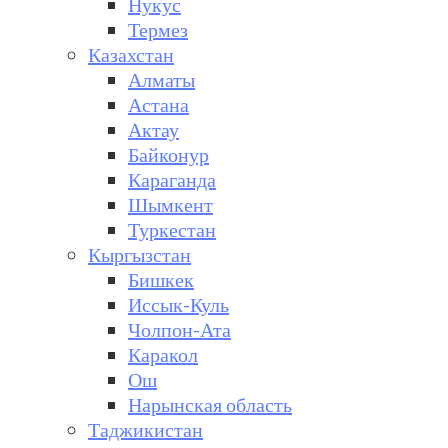
Нукус
Термез
Казахстан
Алматы
Астана
Актау
Байконур
Караганда
Шымкент
Туркестан
Кыргызстан
Бишкек
Иссык-Куль
Чолпон-Ата
Каракол
Ош
Нарынская область
Таджикистан