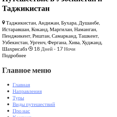
Таджикистан
Таджикистан
,
Андижан
,
Бухара
,
Душанбе
,
Истаравшан
,
Коканд
,
Маргилан
,
Наманган
,
Пенджикент
,
Риштан
,
Самарканд
,
Ташкент
,
Узбекистан
,
Ургенч
,
Фергана
,
Хива
,
Худжанд
,
Шахрисабз
18 Дней
- 17 Ночи
Подробнее
Главное меню
Главная
Направления
Туры
Виды путешествий
Про нас
Kонтакт