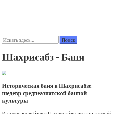
Поиск:
Шахрисабз - Баня
Историческая баня в Шахрисабзе:
шедевр среднеазиатской банной
культуры
Историческая баня в Шахрисабзе считается самой