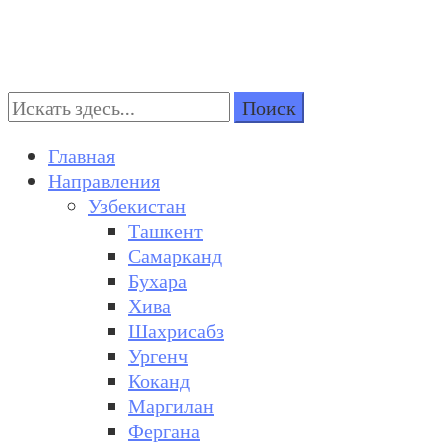
Поиск:
Turkestan Travel
Discover Central Asia
Главная
Направления
Узбекистан
Ташкент
Самарканд
Бухара
Хива
Шахрисабз
Ургенч
Коканд
Маргилан
Фергана