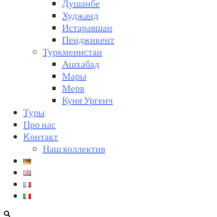
Душанбе
Худжанд
Истаравшан
Пенджикент
Туркменистан
Ашхабад
Мары
Мерв
Куня Ургенч
Туры
Про нас
Kонтакт
Наш коллектив