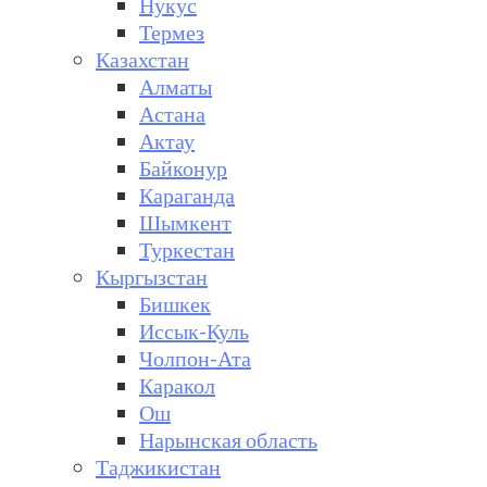
Нукус
Термез
Казахстан
Алматы
Астана
Актау
Байконур
Караганда
Шымкент
Туркестан
Кыргызстан
Бишкек
Иссык-Куль
Чолпон-Ата
Каракол
Ош
Нарынская область
Таджикистан