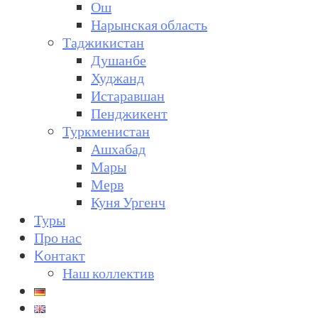
Ош
Нарынская область
Таджикистан
Душанбе
Худжанд
Истаравшан
Пенджикент
Туркменистан
Ашхабад
Мары
Мерв
Куня Ургенч
Туры
Про нас
Kонтакт
Наш коллектив