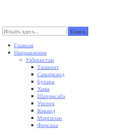
Поиск:
Turkestan Travel
Discover Central Asia
Главная
Направления
Узбекистан
Ташкент
Самарканд
Бухара
Хива
Шахрисабз
Ургенч
Коканд
Маргилан
Фергана