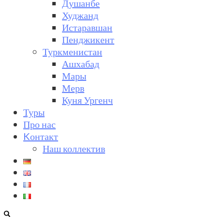
Душанбе
Худжанд
Истаравшан
Пенджикент
Туркменистан
Ашхабад
Мары
Мерв
Куня Ургенч
Туры
Про нас
Kонтакт
Наш коллектив