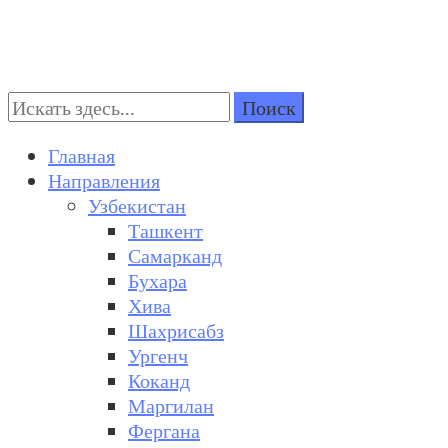
Поиск:
Turkestan Travel
Discover Central Asia
Главная
Направления
Узбекистан
Ташкент
Самарканд
Бухара
Хива
Шахрисабз
Ургенч
Коканд
Маргилан
Фергана