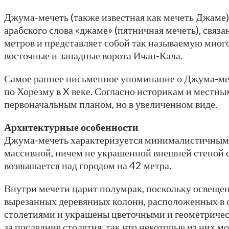
Джума-мечеть (также известная как мечеть Джаме
арабского слова «джаме» (пятничная мечеть), связа
метров и представляет собой так называемую мног
восточные и западные ворота Ичан-Кала.
Самое раннее письменное упоминание о Джума-ме
по Хорезму в X веке. Согласно историкам и местны
первоначальным планом, но в увеличенном виде.
Архитектурные особенности
Джума-мечеть характеризуется минималистичным,
массивной, ничем не украшенной внешней стеной с 
возвышается над городом на 42 метра.
Внутри мечети царит полумрак, поскольку освеще
вырезанных деревянных колонн, расположенных в ст
столетиями и украшены цветочными и геометрическ
за последние столетия, так что некоторые из них мо