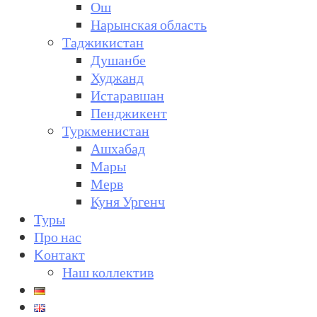
Ош
Нарынская область
Таджикистан
Душанбе
Худжанд
Истаравшан
Пенджикент
Туркменистан
Ашхабад
Мары
Мерв
Куня Ургенч
Туры
Про нас
Kонтакт
Наш коллектив