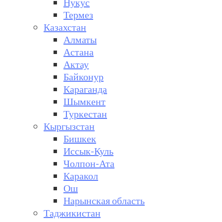
Нукус
Термез
Казахстан
Алматы
Астана
Актау
Байконур
Караганда
Шымкент
Туркестан
Кыргызстан
Бишкек
Иссык-Куль
Чолпон-Ата
Каракол
Ош
Нарынская область
Таджикистан