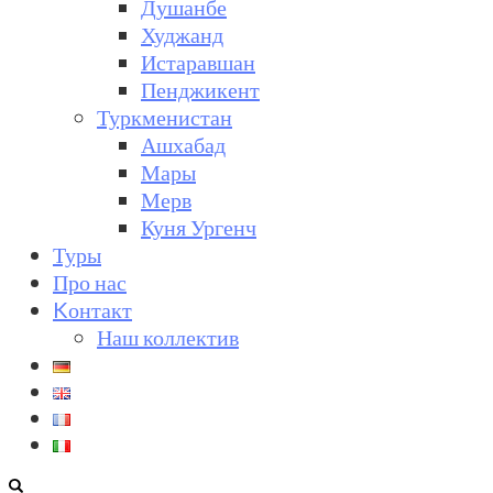
Душанбе
Худжанд
Истаравшан
Пенджикент
Туркменистан
Ашхабад
Мары
Мерв
Куня Ургенч
Туры
Про нас
Kонтакт
Наш коллектив