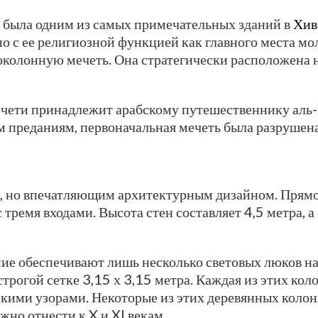
) была одним из самых примечательных зданий в
Хив
но с ее религиозной функцией как главного места м
околонную мечеть. Она стратегически расположена
чети принадлежит арабскому путешественнику аль-
м преданиям, первоначальная мечеть была разрушена 
 но впечатляющим архитектурным дизайном. Прямоу
тремя входами. Высота стен составляет 4,5 метра, 
ние обеспечивают лишь несколько световых люков н
рогой сетке 3,15 х 3,15 метра. Каждая из этих кол
ими узорами. Некоторые из этих деревянных колон
жно отнести к X и XI векам.