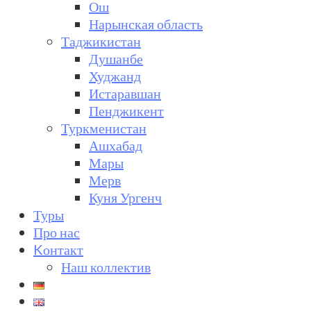
Ош
Нарынская область
Таджикистан
Душанбе
Худжанд
Истаравшан
Пенджикент
Туркменистан
Ашхабад
Мары
Мерв
Куня Ургенч
Туры
Про нас
Kонтакт
Наш коллектив