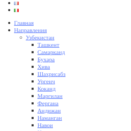
Главная
Направления
Узбекистан
Ташкент
Самарканд
Бухара
Хива
Шахрисабз
Ургенч
Коканд
Маргилан
Фергана
Андижан
Наманган
Навои