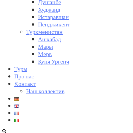
Душанбе
Худжанд
Истаравшан
Пенджикент
Туркменистан
Ашхабад
Мары
Мерв
Куня Ургенч
Туры
Про нас
Kонтакт
Наш коллектив