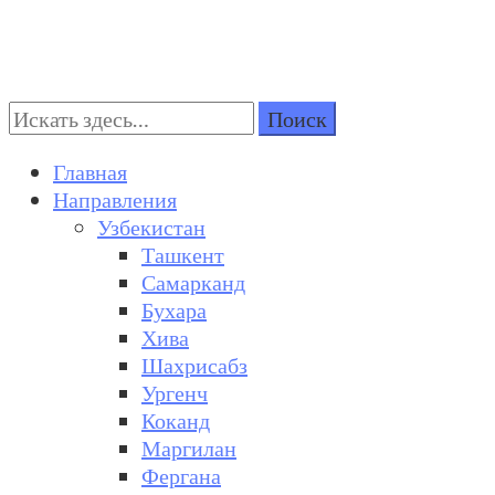
Поиск:
Turkestan Travel
Discover Central Asia
Главная
Направления
Узбекистан
Ташкент
Самарканд
Бухара
Хива
Шахрисабз
Ургенч
Коканд
Маргилан
Фергана