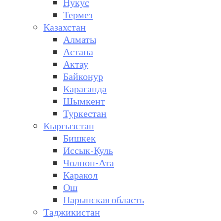
Нукус
Термез
Казахстан
Алматы
Астана
Актау
Байконур
Караганда
Шымкент
Туркестан
Кыргызстан
Бишкек
Иссык-Куль
Чолпон-Ата
Каракол
Ош
Нарынская область
Таджикистан