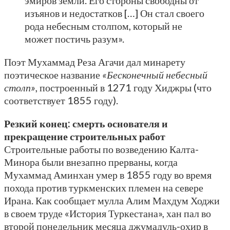
эмиров земли. Его стороны свободны от
изъянов и недостатков […] Он стал своего
рода небесным столпом, который не
может постичь разум».
Поэт Мухаммад Реза Агачи дал минарету
поэтическое название
«Бесконечный небесный
столп»
, построенный в 1271 году Хиджры (что
соответствует 1855 году).
Резкий конец: смерть основателя и
прекращение строительных работ
Строительные работы по возведению Калта-
Минора были внезапно прерваны, когда
Мухаммад Аминхан умер в 1855 году во время
похода против туркменских племен на севере
Ирана. Как сообщает мулла Алим Махдум Ходжи
в своем труде «История Туркестана», хан пал во
второй понедельник месяца джумадуль-охир в